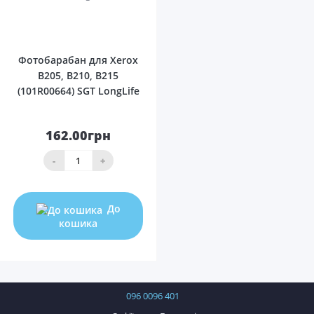
0
Фотобарабан для Xerox
B205, B210, B215
(101R00664) SGT LongLife
162.00грн
-
+
До
кошика
096 0096 401