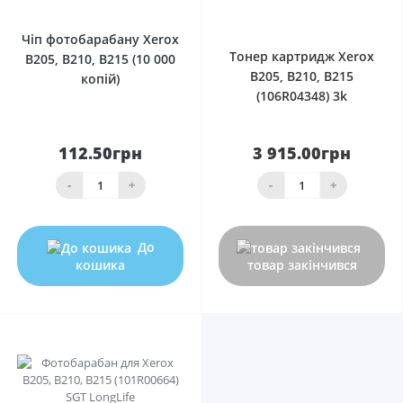
0
Чіп фотобарабану Xerox
Тонер картридж Xerox
B205, B210, B215 (10 000
B205, B210, B215
копiй)
(106R04348) 3k
112.50грн
3 915.00грн
-
+
-
+
До
кошика
товар закінчився