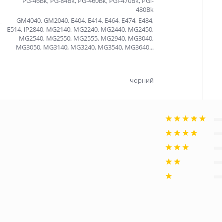
PG-46Bk, PG-84Bk, PG-460Bk, PGi-470Bk, PGi-
480Bk
GM4040, GM2040, E404, E414, E464, E474, E484,
E514, iP2840, MG2140, MG2240, MG2440, MG2450,
MG2540, MG2550, MG2555, MG2940, MG3040,
MG3050, MG3140, MG3240, MG3540, MG3640...
чорний