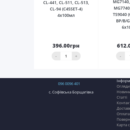
MG7140,
CL-441, CL-511, CL-513,
MG7740,
CL-94 (C45SET-4)
TS9040 (
4х100мл
BP/B/G
6х1
396.00грн
612.
До
кошика
ко
-
+
-
Інформ
096 0096 401
Огляди
Новин
с. Софіївська Борщагівка
Статті
Контак
Достав
Оплата
Поверн
Карта 