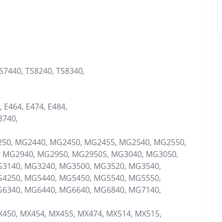
S7440, TS8240, TS8340,
 E464, E474, E484,
8740,
50, MG2440, MG2450, MG2455, MG2540, MG2550,
 MG2940, MG2950, MG2950S, MG3040, MG3050,
3140, MG3240, MG3500, MG3520, MG3540,
4250, MG5440, MG5450, MG5540, MG5550,
6340, MG6440, MG6640, MG6840, MG7140,
450, MX454, MX455, MX474, MX514, MX515,