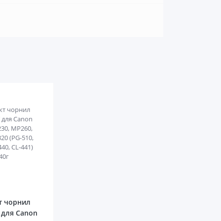
0
т чорнил
 для Canon