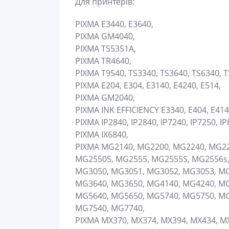
Для принтерів:
PIXMA E3440, E3640,
PIXMA GM4040,
PIXMA TS5351A,
PIXMA TR4640,
PIXMA T9540, TS3340, TS3640, TS6340, T
PIXMA E204, E304, E3140, E4240, E514,
PIXMA GM2040,
PIXMA INK EFFICIENCY E3340, E404, E414,
PIXMA IP2840, IP2840, IP7240, IP7250, IP
PIXMA IX6840,
PIXMA MG2140, MG2200, MG2240, MG22
MG2550S, MG2555, MG2555S, MG2556s,
MG3050, MG3051, MG3052, MG3053, MG
MG3640, MG3650, MG4140, MG4240, MG
MG5640, MG5650, MG5740, MG5750, MG
MG7540, MG7740,
PIXMA MX370, MX374, MX394, MX434, MX