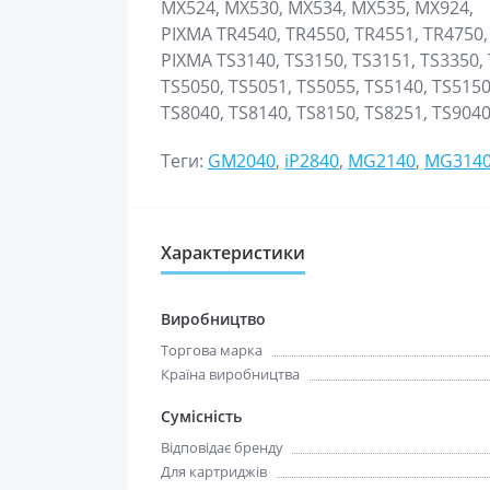
MX524, MX530, MX534, MX535, MX924,
PIXMA TR4540, TR4550, TR4551, TR4750,
PIXMA TS3140, TS3150, TS3151, TS3350, 
TS5050, TS5051, TS5055, TS5140, TS5150
TS8040, TS8140, TS8150, TS8251, TS9040
Теги:
GM2040
,
iP2840
,
MG2140
,
MG314
Характеристики
Виробництво
Торгова марка
Країна виробництва
Сумісність
Відповідає бренду
Для картриджів