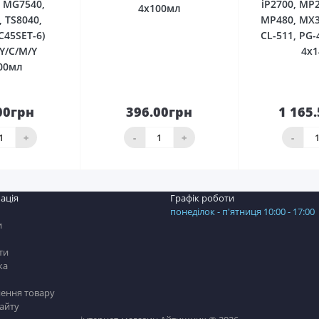
 MG7540,
iP2700, MP
4x100мл
 TS8040,
MP480, MX3
C45SET-6)
CL-511, PG-
Y/C/M/Y
4x1
00мл
00грн
396.00грн
1 165
До
До
шика
кошика
кош
+
-
+
-
ація
Графік роботи
понеділок - п'ятниця 10:00 - 17:00
и
ти
ка
ення товару
сайту