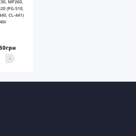
230, MP260,
20 (PG-510,
440, CL-441)
40г
.50грн
До
ика
+