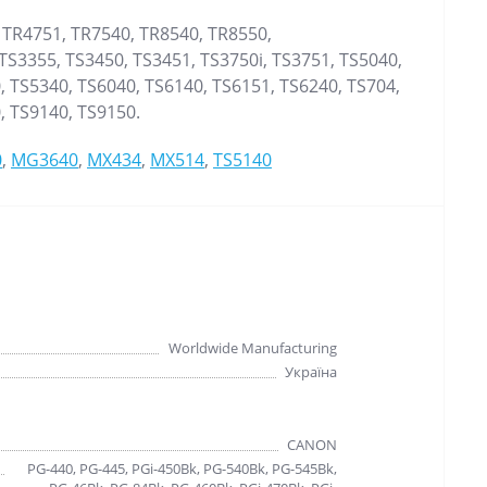
 TR4751, TR7540, TR8540, TR8550,
TS3355, TS3450, TS3451, TS3750i, TS3751, TS5040,
, TS5340, TS6040, TS6140, TS6151, TS6240, TS704,
, TS9140, TS9150.
0
,
MG3640
,
MX434
,
MX514
,
TS5140
Worldwide Manufacturing
Україна
CANON
PG-440, PG-445, PGi-450Bk, PG-540Bk, PG-545Bk,