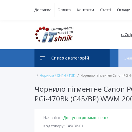
Доставка
Оплата
Контакти
Статті
Огляди
с. Со
Список категорій
Чорнила / СНПЧ / ПЗК
Чорнило пігментне Canon PG-440
Чорнило пігментне Canon PG
PGi-470Bk (C45/BP) WWM 200
Наявність:
Доступно до замовлення
Код товару: C45/BP-01