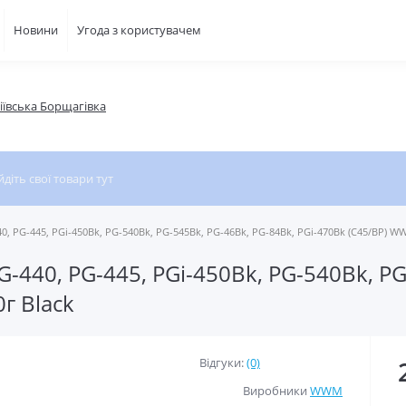
Новини
Угода з користувачем
фіївська Борщагівка
, PG-445, PGi-450Bk, PG-540Bk, PG-545Bk, PG-46Bk, PG-84Bk, PGi-470Bk (C45/BP) W
-440, PG-445, PGi-450Bk, PG-540Bk, PG
г Black
Відгуки:
(0)
Виробники
WWM