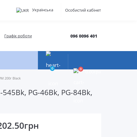
Українська
Особистий кабінет
Графік роботи
096 0096 401
0
0
0.00грн
WM 200г Black
-545Bk, PG-46Bk, PG-84Bk,
202.50грн