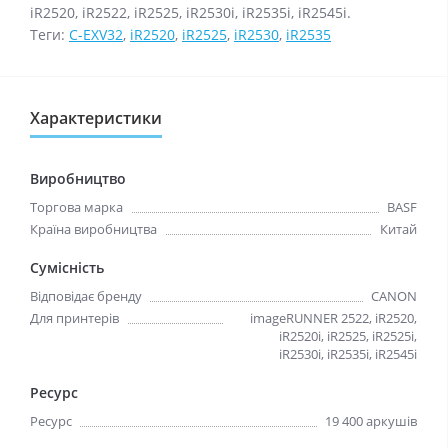
iR2520, iR2522, iR2525, iR2530i, iR2535i, iR2545i.
Теги:
C-EXV32
,
iR2520
,
iR2525
,
iR2530
,
iR2535
Характеристики
Виробництво
Торгова марка
BASF
Країна виробництва
Китай
Сумісність
Відповідає бренду
CANON
Для принтерів
imageRUNNER 2522, iR2520,
iR2520i, iR2525, iR2525i,
iR2530i, iR2535i, iR2545i
Ресурс
Ресурс
19 400 аркушів