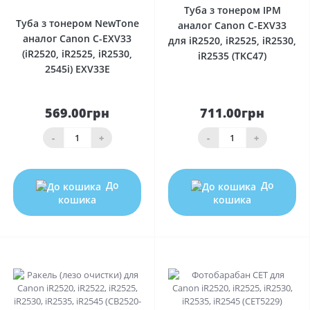
Туба з тонером IPM
Туба з тонером NewTone
аналог Canon C-EXV33
аналог Canon C-EXV33
для iR2520, iR2525, iR2530,
(iR2520, iR2525, iR2530,
iR2535 (TKC47)
2545i) EXV33E
569.00грн
711.00грн
-
+
-
+
До
До
кошика
кошика