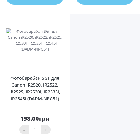
0
Фотобарабан SGT для
Canon iR2520, iR2522,
iR2525, iR2530i, iR2535i,
iR2545i (DADM-NPG51)
198.00грн
-
+