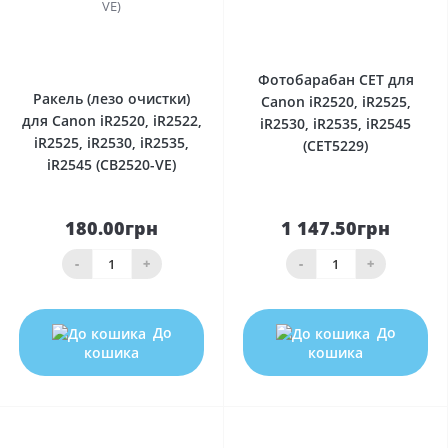
0
0
Фотобарабан CET для
Ракель (лезо очистки)
Canon iR2520, iR2525,
для Canon iR2520, iR2522,
iR2530, iR2535, iR2545
iR2525, iR2530, iR2535,
(CET5229)
iR2545 (CB2520-VE)
180.00грн
1 147.50грн
-
+
-
+
До
До
кошика
кошика