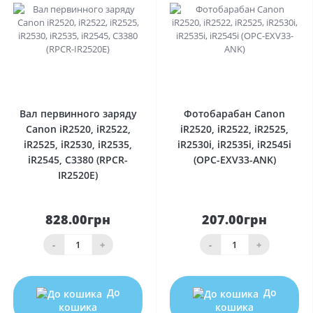
0
0
Вал первинного заряду
Фотобарабан Canon
Canon iR2520, iR2522,
iR2520, iR2522, iR2525,
iR2525, iR2530, iR2535,
iR2530i, iR2535i, iR2545i
iR2545, C3380 (RPCR-
(OPC-EXV33-ANK)
IR2520E)
828.00грн
207.00грн
-
+
-
+
До
До
кошика
кошика