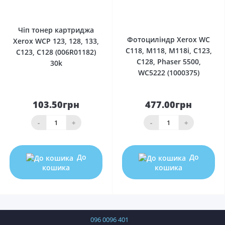
0
0
Чіп тонер картриджа
Фотоциліндр Xerox WC
Xerox WCP 123, 128, 133,
C118, M118, M118i, C123,
C123, C128 (006R01182)
C128, Phaser 5500,
30k
WC5222 (1000375)
103.50грн
477.00грн
-
+
-
+
До
До
кошика
кошика
096 0096 401