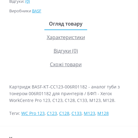
Відгуки:
(0)
Виробники
BASF
Огляд товару
Характеристики
Відгуки (0)
Схожі товари
Картридж BASF-KT-CC123-006R01182 - аналог туби з
тонером 006R01182 для принтерів / БФП - Xerox
WorkCentre Pro 123, C123, C128, C133, M123, M128.
Теги:
WC Pro 123
,
C123
,
C128
,
C133
,
M123
,
M128