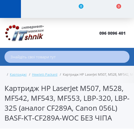
0
0
096 0096 401
Картриджі
Hewlett-Packard
Картридж HP LaserJet M507, M528, MF542, M
Картридж HP LaserJet M507, M528,
MF542, MF543, MF553, LBP-320, LBP-
325 (аналог CF289A, Canon 056L)
BASF-KT-CF289A-WOC БЕЗ ЧІПА