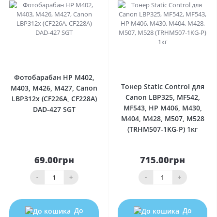
0
0
Фотобарабан HP M402,
Тонер Static Control для
M403, M426, M427, Canon
Canon LBP325, MF542,
LBP312x (CF226A, CF228A)
MF543, HP M406, M430,
DAD-427 SGT
M404, M428, M507, M528
(TRHM507-1KG-P) 1кг
69.00грн
715.00грн
-
+
-
+
До
До