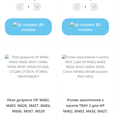
-
+
-
+
До
До
кошика
кошика
0
0
Лезо дозуюче HP M402,
Ролик захоплення з
M403, M426, M427, M404,
касети TRAY 2 для HP
M506, M507, M528
M402, M403, M426, M427,