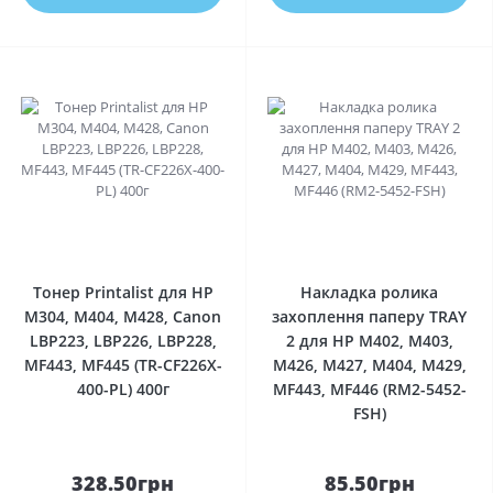
0
0
Тонер Printalist для HP
Накладка ролика
M304, M404, M428, Canon
захоплення паперу TRAY
LBP223, LBP226, LBP228,
2 для HP M402, M403,
MF443, MF445 (TR-CF226X-
M426, M427, M404, M429,
400-PL) 400г
MF443, MF446 (RM2-5452-
FSH)
328.50грн
85.50грн