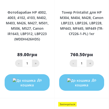
0
0
Фотобарабан HP 4002,
Тонер Printalist для HP
4003, 4102, 4103, M402,
M304, M404, M428, Canon
M403, M426, M427, M501,
LBP223, LBP226, LBP228,
M506, M527, Canon
MF443, MF445, MF449 (TR-
iR1643, LBP312, LBP223
CF226-1-PL) 1кг
(WDDH426HDS)
89.00грн
760.50грн
-
+
-
+
До
До
кошика
кошика
Закінчується