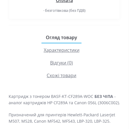
Оплата
· безготівкова (без ПДВ)
Огляд товару
Характеристики
Відгуки (0)
Схожі товари
Картридж з тонером BASF-KT-CF289A-WOC
БЕЗ ЧІПА
-
аналог картриджів HP CF289A та Canon 056L (3006C002).
Призначений для принтерів Hewlett-Packard LaserJet
M507, M528, Canon MF542, MF543, LBP-320, LBP-325.