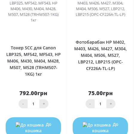
0
0
Фотобарабан HP M402,
Тонер SCC для Canon
M403, M426, M427, M304,
LBP325, MF542, MF543, HP
M404, M506, M527,
M406, M430, M404, M428,
LBP212, LBP215 (OPC-
M507, M528 (TRHM507-
CF226A-TL-LP)
1KG) 1кг
792.00грн
75.00грн
-
+
-
+
До
До
кошика
кошика