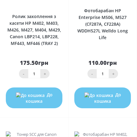
0
Фотобарабан HP
Ролик захоплення з
Enterprise M506, M527
касети HP M402, M403,
(CF287A, CF228A)
M426, M427, M404, M429,
WDDH527L Welldo Long
Canon LBP214, LBP228,
Life
MF443, MF446 (TRAY 2)
175.50грн
110.00грн
-
+
-
+
До
До
кошика
кошика