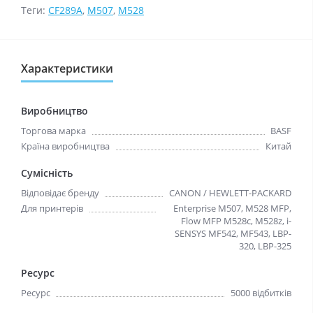
Теги:
CF289A
,
M507
,
M528
Характеристики
Виробництво
Торгова марка
BASF
Країна виробництва
Китай
Сумісність
Відповідає бренду
CANON / HEWLETT-PACKARD
Для принтерів
Enterprise M507, M528 MFP,
Flow MFP M528c, M528z, i-
SENSYS MF542, MF543, LBP-
320, LBP-325
Ресурс
Ресурс
5000 відбитків