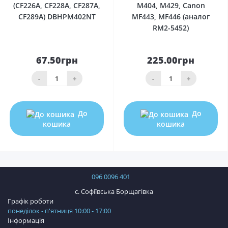
(CF226A, CF228A, CF287A,
M404, M429, Canon
CF289A) DBHPM402NT
MF443, MF446 (аналог
RM2-5452)
67.50грн
225.00грн
-
+
-
+
До
До
кошика
кошика
096 0096 401
с. Софіївська Борщагівка
Графік роботи
понеділок - п'ятниця 10:00 - 17:00
Інформація