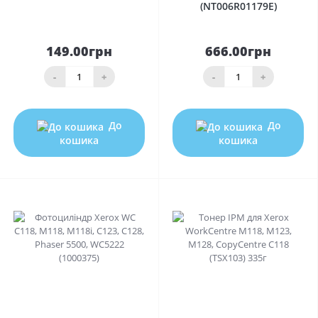
(NT006R01179E)
149.00грн
666.00грн
-
+
-
+
До
До
кошика
кошика
0
0