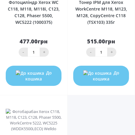
Фотоциліндр Xerox WC
Тонер IPM для Xerox
C118, M118, M118i, C123,
WorkCentre M118, M123,
C128, Phaser 5500,
M128, CopyCentre C118
WC5222 (1000375)
(TSX103) 335г
477.00грн
515.00грн
-
+
-
+
До
До
кошика
кошика