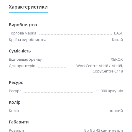
Характеристики
Виробництво
Торгова марка
BASF
Країна виробництва
Китай
Сумісність
Відповідає бренду
XEROX
Для принтерів
WorkCentre M118 / M118i,
CopyCentre C118
Ресурс
Ресурс
11 000 аркушів
Колір
Колір
чорний
Габарити
Розміри
9 х 9 х 43 сантиметри