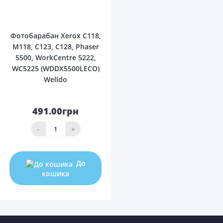
0
Фотобарабан Xerox C118,
M118, C123, C128, Phaser
5500, WorkCentre 5222,
WC5225 (WDDX5500LECO)
Welldo
491.00грн
-
+
До
кошика