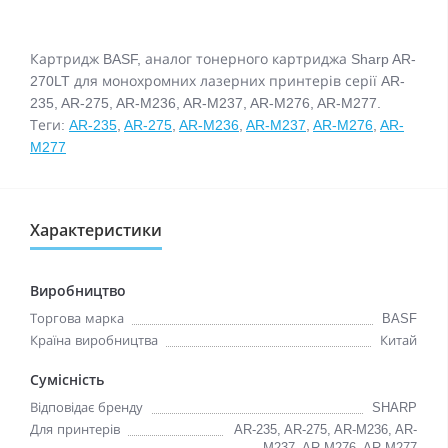
Картридж BASF, аналог тонерного картриджа Sharp AR-
270LT для монохромних лазерних принтерів серії AR-
235, AR-275, AR-M236, AR-M237, AR-M276, AR-M277.
Теги:
AR-235
,
AR-275
,
AR-M236
,
AR-M237
,
AR-M276
,
AR-
M277
Характеристики
Виробництво
Торгова марка
BASF
Країна виробництва
Китай
Сумісність
Відповідає бренду
SHARP
Для принтерів
AR-235, AR-275, AR-M236, AR-
M237, AR-M276, AR-M277