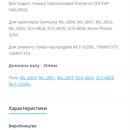
Вал подачі тонеру поролоновий Everprint (SR-EVP-
SML2850).
Для принтерів Samsung ML-2850, ML-2851, ML-2852,
ML-2855, SCX-4824, SCX-4828, SCX-4858, Xerox Phaser
3250.
Для ремонту тонер-картриджів MLT-D209L, 106R01373,
106R01374.
Довжина валу - 254мм.
Теги:
ML-2850
,
ML-2851
,
ML-2855
,
SCX-4824
,
SCX-4828
,
MLT-D209L
Характеристики
Виробництво