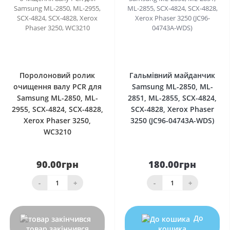
0
0
Поролоновий ролик
Гальмівний майданчик
очищення валу PCR для
Samsung ML-2850, ML-
Samsung ML-2850, ML-
2851, ML-2855, SCX-4824,
2955, SCX-4824, SCX-4828,
SCX-4828, Xerox Phaser
Xerox Phaser 3250,
3250 (JC96-04743A-WDS)
WC3210
90.00грн
180.00грн
-
+
-
+
До
товар закінчився
кошика