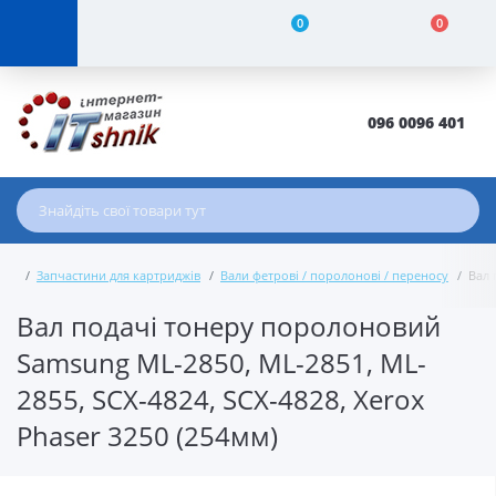
0
0
096 0096 401
Запчастини для картриджів
Вали фетрові / поролонові / переносу
Вал 
Вал подачі тонеру поролоновий
Samsung ML-2850, ML-2851, ML-
2855, SCX-4824, SCX-4828, Xerox
Phaser 3250 (254мм)