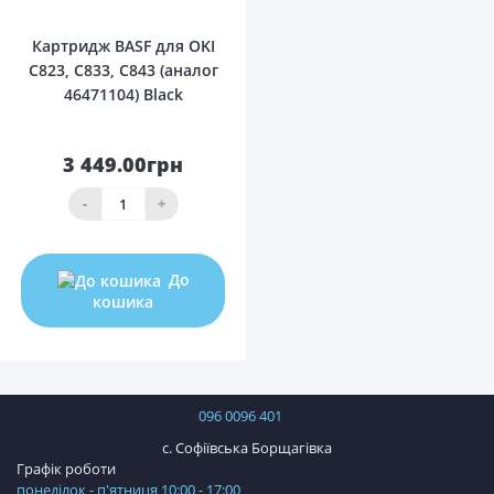
Картридж BASF для OKI
C823, C833, C843 (аналог
46471104) Black
3 449.00грн
-
+
До
кошика
096 0096 401
с. Софіївська Борщагівка
Графік роботи
понеділок - п'ятниця 10:00 - 17:00