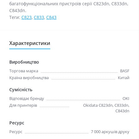
багатофункціональних пристроїв серії C823dn, C833dn,
C843dn.
Теги:
C823
,
C833
,
C843
Характеристики
Виробництво
Торгова марка
BASF
Країна виробництва
Китай
Сумісність
Відповідає бренду
OKI
Для принтерів
Okidata C823dn, C833dn,
C843dn
Ресурс
Ресурс
7 000 аркушів друку