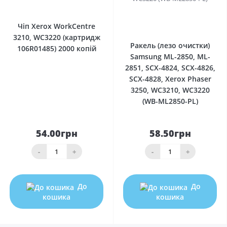
0
0
Чіп Xerox WorkCentre
3210, WC3220 (картридж
Ракель (лезо очистки)
106R01485) 2000 копій
Samsung ML-2850, ML-
2851, SCX-4824, SCX-4826,
SCX-4828, Xerox Phaser
3250, WC3210, WC3220
(WB-ML2850-PL)
54.00грн
58.50грн
-
+
-
+
До
До
кошика
кошика