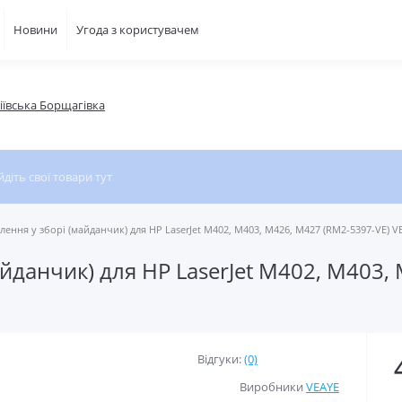
Новини
Угода з користувачем
фіївська Борщагівка
ілення у зборі (майданчик) для HP LaserJet M402, M403, M426, M427 (RM2-5397-VE) V
айданчик) для HP LaserJet M402, M403,
Відгуки:
(0)
Виробники
VEAYE