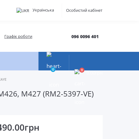
Українська
Особистий кабінет
Графік роботи
096 0096 401
0
0
0.00грн
EAYE
 M426, M427 (RM2-5397-VE)
490.00грн