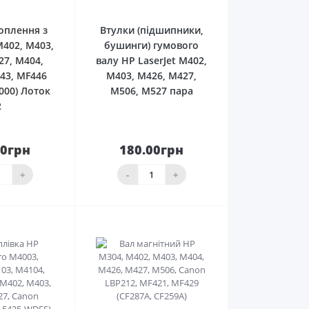
оплення з
Втулки (підшипники,
M402, M403,
бушинги) гумового
27, M404,
валу HP LaserJet M402,
43, MF446
M403, M426, M427,
000) Лоток
M506, M527 пара
2
00грн
180.00грн
До
кінчився
кошика
+
-
+