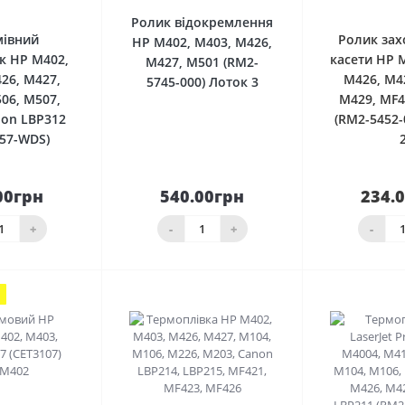
Ролик відокремлення
мівний
Ролик зах
HP M402, M403, M426,
к HP M402,
касети HP 
M427, M501 (RM2-
26, M427,
M426, M4
5745-000) Лоток 3
06, M507,
M429, MF4
non LBP312
(RM2-5452-
657-WDS)
00грн
540.00грн
234.
До
До
шика
кошика
товар за
+
-
+
-