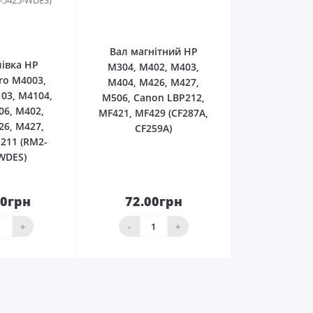
0
0
Вал магнітний HP
івка HP
M304, M402, M403,
Pro M4003,
M404, M426, M427,
03, M4104,
M506, Canon LBP212,
06, M402,
MF421, MF429 (CF287A,
26, M427,
CF259A)
211 (RM2-
WDES)
00грн
72.00грн
До
До
ика
кошика
+
-
+