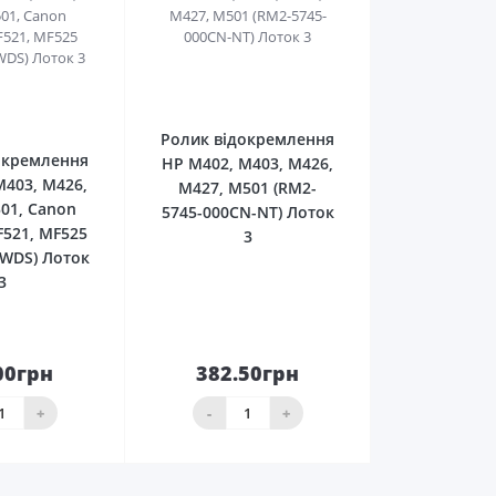
0
0
Ролик відокремлення
окремлення
HP M402, M403, M426,
M403, M426,
M427, M501 (RM2-
01, Canon
5745-000CN-NT) Лоток
F521, MF525
3
-WDS) Лоток
3
00грн
382.50грн
До
До
шика
кошика
+
-
+