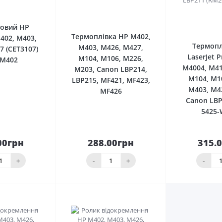
0
0
мовий HP
Термоплівка HP M402,
M402, M403,
Термопл
M403, M426, M427,
7 (CET3107)
LaserJet 
M104, M106, M226,
-M402
M4004, M41
M203, Canon LBP214,
M104, M1
LBP215, MF421, MF423,
M403, M4
MF426
Canon LBP
5425-
00грн
288.00грн
315.
До
До
шика
кошика
кош
+
-
+
-