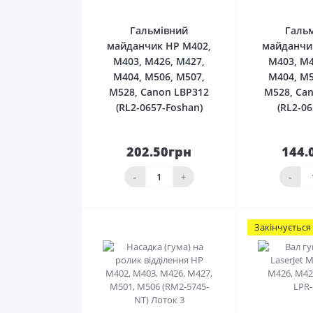
Гальмівний
Галь
майданчик HP M402,
майданчи
M403, M426, M427,
M403, M4
M404, M506, M507,
M404, M5
M528, Canon LBP312
M528, Ca
(RL2-0657-Foshan)
(RL2-0
202.50грн
144.
До
кошика
ко
-
+
-
Закінчується