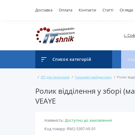
Доставка
Оплата
Контакти
Статті
Огляди
с. Со
Список категорій
ZIP для принтерів
Гальмівні майданчики
Ролик відд
Ролик відділення у зборі (м
VEAYE
Наявність:
Доступно до замовлення
Код товару: RM2-5397-VE-01