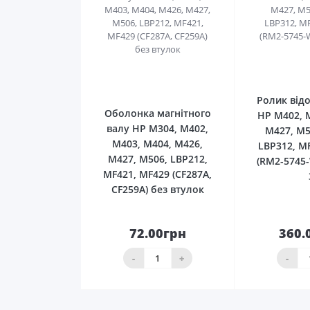
0
Ролик від
Оболонка магнітного
HP M402, 
валу HP M304, M402,
M427, M5
M403, M404, M426,
LBP312, M
M427, M506, LBP212,
(RM2-5745
MF421, MF429 (CF287A,
CF259A) без втулок
72.00грн
360.
До
кошика
ко
-
+
-