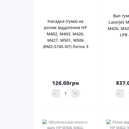
0
Вал гу
Насадка (гума) на
LaserJet 
ролик відділення HP
M426, M42
M402, M403, M426,
LPR
M427, M501, M506
(RM2-5745-NT) Лоток 3
126.00грн
837.
До
кошика
ко
-
+
-