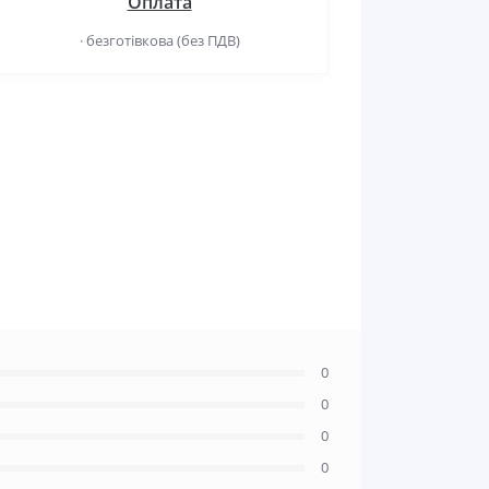
Оплата
· безготівкова (без ПДВ)
0
0
0
0