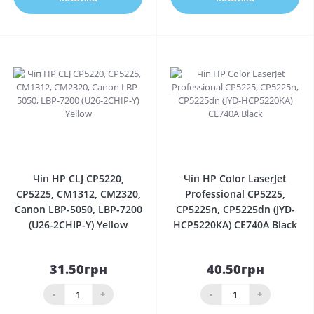
0
0
Чіп HP CLJ CP5220,
Чіп HP Color LaserJet
CP5225, CM1312, CM2320,
Professional CP5225,
Canon LBP-5050, LBP-7200
CP5225n, CP5225dn (JYD-
(U26-2CHIP-Y) Yellow
HCP5220KA) CE740A Black
31.50грн
40.50грн
-
+
-
+