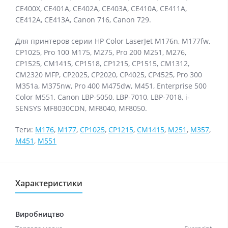
CE400X, CE401A, CE402A, CE403A, CE410A, CE411A,
CE412A, CE413A, Canon 716, Canon 729.
Для принтеров серии HP Color LaserJet M176n, M177fw,
CP1025, Pro 100 M175, M275, Pro 200 M251, M276,
CP1525, CM1415, CP1518, CP1215, CP1515, CM1312,
CM2320 MFP, CP2025, CP2020, CP4025, CP4525, Pro 300
M351a, M375nw, Pro 400 M475dw, M451, Enterprise 500
Color M551, Canon LBP-5050, LBP-7010, LBP-7018, i-
SENSYS MF8030CDN, MF8040, MF8050.
Теги:
M176
,
M177
,
CP1025
,
CP1215
,
CM1415
,
M251
,
M357
,
M451
,
M551
Характеристики
Виробництво