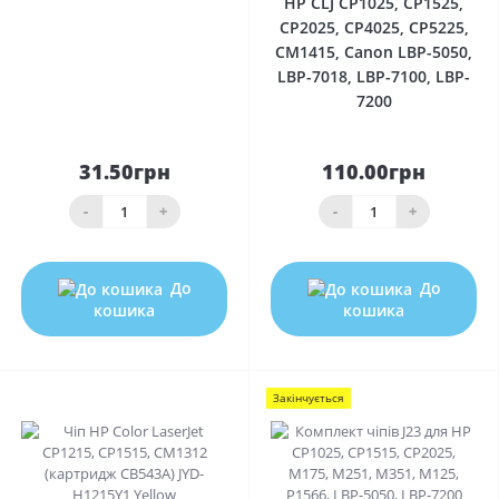
HP CLJ CP1025, CP1525,
CP2025, CP4025, CP5225,
CM1415, Canon LBP-5050,
LBP-7018, LBP-7100, LBP-
7200
31.50грн
110.00грн
-
+
-
+
До
До
кошика
кошика
Закінчується