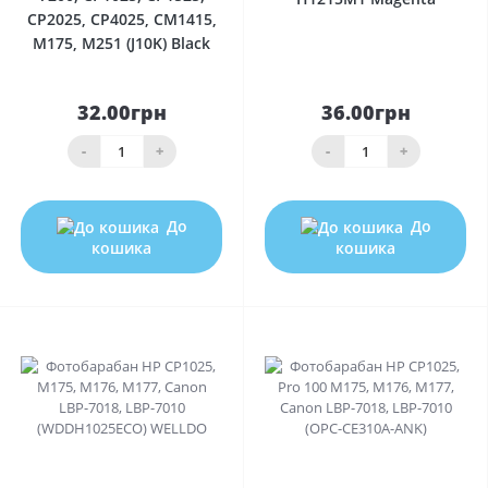
CP2025, CP4025, CM1415,
M175, M251 (J10K) Black
32.00грн
36.00грн
-
+
-
+
До
До
кошика
кошика
0
0