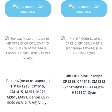
До
До
кошика
кошика
0
0
Чіп HP Color LaserJet
Ракель (лезо очищення)
CP1215, CP1515, CM1312
HP CP1215, CP1515,
(картридж CB541A) JYD-
CM1415, M251, M276,
H1215C1 Cyan
M351, M451, Canon LBP-
5050 (WB1215-VE) Veaye