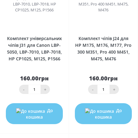
0
0
Комплект універсальних
Комплект чіпів J24 для
чіпів J31 для Canon LBP-
HP M175, M176, M177, Pro
5050, LBP-7010, LBP-7018,
300 M351, Pro 400 M451,
HP CP1025, M125, P1566
M475, M476
160.00грн
160.00грн
-
+
-
+
До
До
кошика
кошика