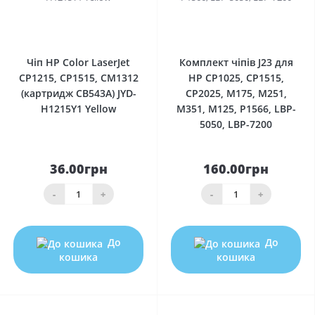
0
0
Чіп HP Color LaserJet
Комплект чіпів J23 для
CP1215, CP1515, CM1312
HP CP1025, CP1515,
(картридж CB543A) JYD-
CP2025, M175, M251,
H1215Y1 Yellow
M351, M125, P1566, LBP-
5050, LBP-7200
36.00грн
160.00грн
-
+
-
+
До
До
кошика
кошика