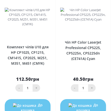
0
0
Чіп HP Color LaserJet
Комплект чіпів U10 для
Professional CP5225,
HP CP1025, CP1215,
CP5225n, CP5225dn
CM1415, CP2025, M251,
(CE741A) Cyan
M351, M451 (CMYK)
112.50грн
40.50грн
-
+
-
+
До
До
кошика
кошика