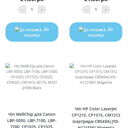
-
+
-
+
До
До
кошика
кошика
0
0
Чіп HP Color LaserJet
Чіп WellChip для Canon
CP1215, CP1515, CM1312
LBP-5050, LBP-7100, LBP-
(картридж CB543A) JYD-
7200, CP1025, CP1525,
H1215M1 Magenta