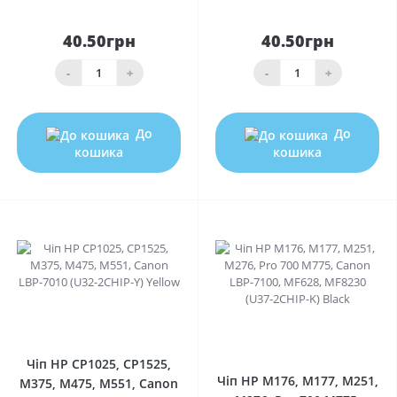
40.50грн
40.50грн
-
+
-
+
До
До
кошика
кошика
0
0
Чіп HP CP1025, CP1525,
Чіп HP M176, M177, M251,
M375, M475, M551, Canon