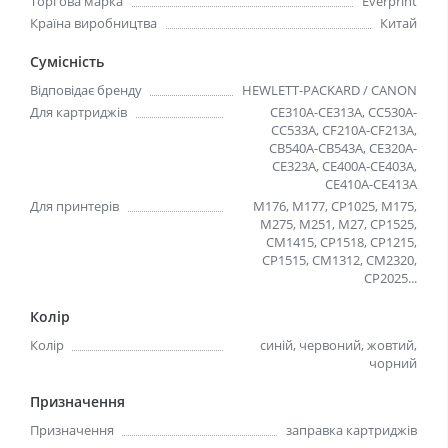
Торгова марка
Everprint
Країна виробництва
Китай
Сумісність
Відповідає бренду
HEWLETT-PACKARD / CANON
Для картриджів
CE310A-CE313A, CC530A-
CC533A, CF210A-CF213A,
CB540A-CB543A, CE320A-
CE323A, CE400A-CE403A,
CE410A-CE413A
Для принтерів
M176, M177, CP1025, M175,
M275, M251, M27, CP1525,
CM1415, CP1518, CP1215,
CP1515, CM1312, CM2320,
CP2025...
Колір
Колір
синій, червоний, жовтий,
чорний
Призначення
Призначення
заправка картриджів