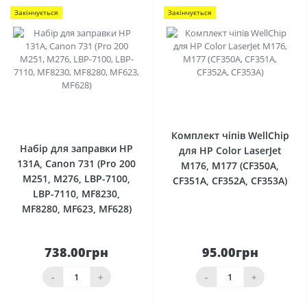
Закінчується
Закінчується
0
0
Комплект чіпів WellChip
Набір для заправки HP
для HP Color LaserJet
131A, Canon 731 (Pro 200
M176, M177 (CF350A,
M251, M276, LBP-7100,
CF351A, CF352A, CF353A)
LBP-7110, MF8230,
MF8280, MF623, MF628)
738.00грн
95.00грн
-
+
-
+