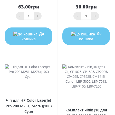
63.00грн
36.00грн
-
+
-
+
До
До
кошика
кошика
0
0
Чіп для HP Color LaserJet
Pro 200 M251, M276 (J10C)
Комплект чіпів J10 для
Cyan