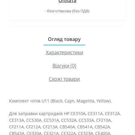
Оплата
· безготівкова (без ПДВ)
Огляд товару
Характеристики
Відгуки (0)
Схожі товари
Комплект чіпів U11 (Black, Cayn, Magenta, Yellow).
Для заправки картриджів HP CE310A, CE311A, CE312A,
CE313A, CC530A, CC531A, CC532A, CC533A, CF210A,
CF211A, CF212A, CF213A, CB540A, CB541A, CB542A,
CB543A, CE320A, CE321A, CE322A, CE323A, CE400A,