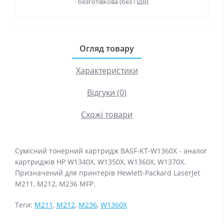
· безготівкова (без ПДВ)
Огляд товару
Характеристики
Відгуки (0)
Схожі товари
Сумісний тонерний картридж BASF-KT-W1360X - аналог
картриджів HP W1340X, W1350X, W1360X, W1370X.
Призначений для принтерів Hewlett-Packard LaserJet
M211, M212, M236 MFP.
Теги:
M211
,
M212
,
M236
,
W1360X