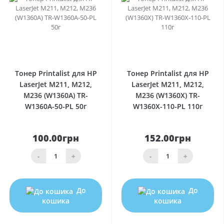
0
0
Тонер Printalist для HP
Тонер Printalist для HP
LaserJet M211, M212,
LaserJet M211, M212,
M236 (W1360A) TR-
M236 (W1360X) TR-
W1360A-50-PL 50г
W1360X-110-PL 110г
100.00грн
152.00грн
-
+
-
+
До
До
кошика
кошика