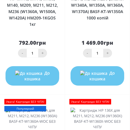
M140, M209, M211, M212,
W1340A, W1350A, W1360A,
M236 (W1360A, W1500A,
W1370A) BASF-KT-W1350A
W1420A) HM209-1KGOS
1000 копій
1кг
792.00грн
1 469.00грн
-
+
-
+
До
До
кошика
кошика
Увага! Картридж БЕЗ ЧІПА!
Увага! Картридж БЕЗ ЧІПА!
Популярний