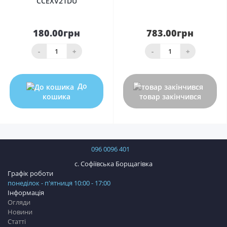
CCEXV21DU
180.00грн
783.00грн
-
+
-
+
До
кошика
товар закінчився
096 0096 401
с. Софіївська Борщагівка
Графік роботи
понеділок - п'ятниця 10:00 - 17:00
Інформація
Огляди
Новини
Статті