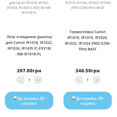
0
0
Термоплівка Canon
Лезо очищення (ракель)
iR1018, iR1019, iR1020,
для Canon iR1018, iR1022,
iR1022, iR1024 (FM2-5296-
iR1024, iR1435 (C-EXV18)
film) BASF
WB-iR1018-PL
207.00грн
346.50грн
-
+
-
+
До
До
кошика
кошика