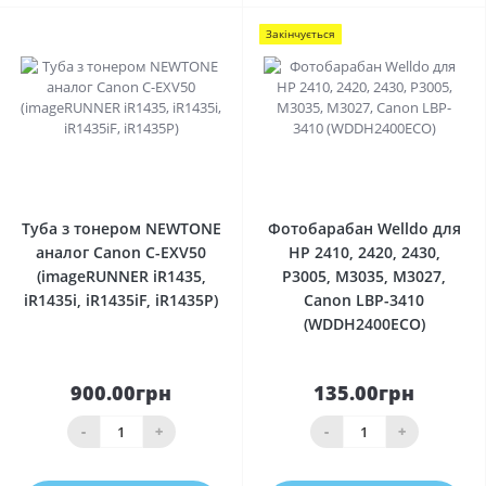
Закінчується
0
0
Туба з тонером NEWTONE
Фотобарабан Welldo для
аналог Canon C-EXV50
HP 2410, 2420, 2430,
(imageRUNNER iR1435,
P3005, M3035, M3027,
iR1435i, iR1435iF, iR1435P)
Canon LBP-3410
(WDDH2400ECO)
900.00грн
135.00грн
-
+
-
+