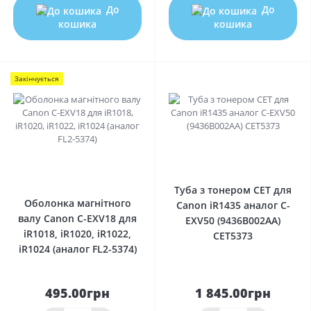
До
До
кошика
кошика
Закінчується
0
0
Туба з тонером CET для
Оболонка магнітного
Canon iR1435 аналог C-
валу Canon C-EXV18 для
EXV50 (9436B002AA)
iR1018, iR1020, iR1022,
CET5373
iR1024 (аналог FL2-5374)
495.00грн
1 845.00грн