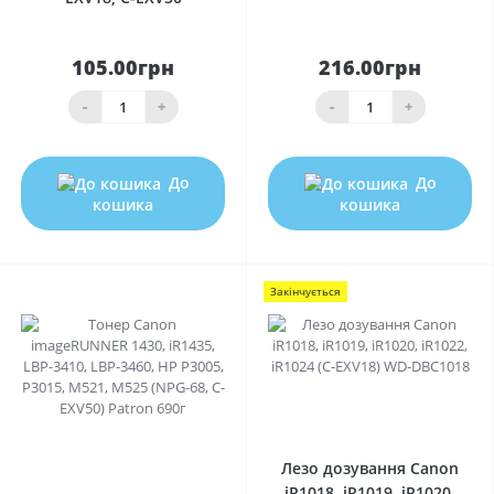
105.00грн
216.00грн
-
+
-
+
До
До
кошика
кошика
Закінчується
0
0
Лезо дозування Canon
iR1018, iR1019, iR1020,