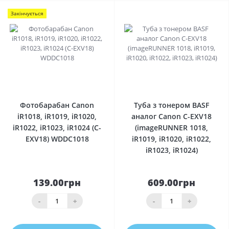
Закінчується
0
0
Фотобарабан Canon
Туба з тонером BASF
iR1018, iR1019, iR1020,
аналог Canon C-EXV18
iR1022, iR1023, iR1024 (C-
(imageRUNNER 1018,
EXV18) WDDC1018
iR1019, iR1020, iR1022,
iR1023, iR1024)
139.00грн
609.00грн
-
+
-
+