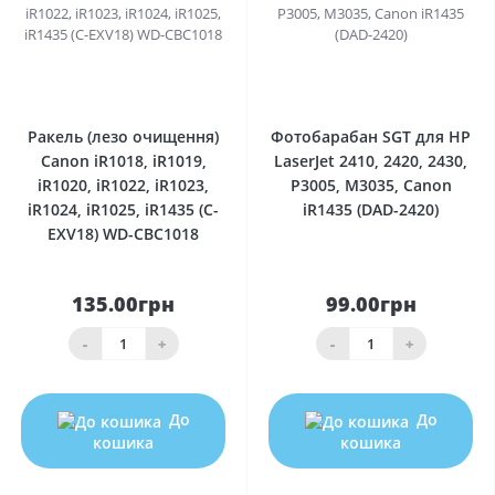
0
0
Ракель (лезо очищення)
Фотобарабан SGT для HP
Canon iR1018, iR1019,
LaserJet 2410, 2420, 2430,
iR1020, iR1022, iR1023,
P3005, M3035, Canon
iR1024, iR1025, iR1435 (C-
iR1435 (DAD-2420)
EXV18) WD-CBC1018
135.00грн
99.00грн
-
+
-
+
До
До
кошика
кошика