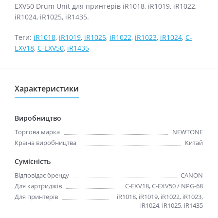
EXV50 Drum Unit для принтерів iR1018, iR1019, iR1022,
iR1024, iR1025, iR1435.
Теги:
iR1018
,
iR1019
,
iR1025
,
iR1022
,
iR1023
,
iR1024
,
C-
EXV18
,
C-EXV50
,
iR1435
Характеристики
Виробництво
Торгова марка
NEWTONE
Країна виробництва
Китай
Сумісність
Відповідає бренду
CANON
Для картриджів
C-EXV18, C-EXV50 / NPG-68
Для принтерів
iR1018, iR1019, iR1022, iR1023,
iR1024, iR1025, iR1435