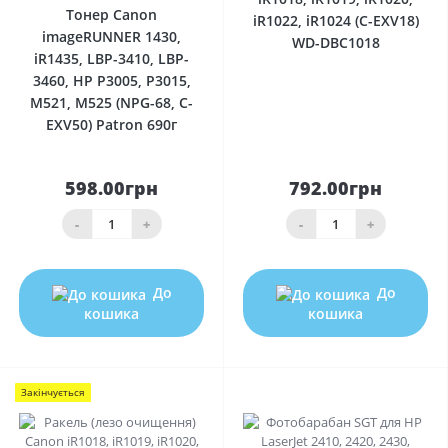
Тонер Canon
iR1022, iR1024 (C-EXV18)
imageRUNNER 1430,
WD-DBC1018
iR1435, LBP-3410, LBP-
3460, HP P3005, P3015,
M521, M525 (NPG-68, C-
EXV50) Patron 690г
598.00грн
792.00грн
-
+
-
+
До
До
кошика
кошика
Закінчується