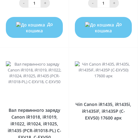
-
+
-
+
До
До
кошика
кошика
0
0
Чіп Canon iR1435, iR1435i,
Вал первинного заряду
iR1435iF, iR1435P (C-
Canon iR1018, iR1019,
EXV50) 17600 арк
iR1022, iR1024, iR1025,
iR1435 (PCR-iR1018-PL) C-
EXV18, C-EXV50