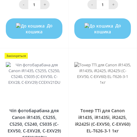
-
+
-
+
До
До
кошика
кошика
Закінчується
0
0
Чіп фотобарабана для
Тонер TTi для Canon
Canon iR1435, C5255,
iR1435, iR1435i, iR2425,
C5250, C5240, C5035 (C-
iR2425i (C-EXV50, C-EXV60)
EXV50, C-EXV28, C-EXV29)
EL-T626-3-1 1кг