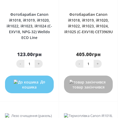
0
0
Фотобарабан Canon
Фотобарабан Canon
iR1018, iR1019, iR1020,
iR1018, iR1019, iR1020,
iR1022, iR1023, iR1024 (C-
iR1022, iR1023, iR1024,
EXV18, NPG-32) Welldo
iR1025 (C-EXV18) CET3969U
ECO Line
123.00грн
405.00грн
-
+
-
+
До
кошика
товар закінчився