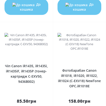
До
До
кошика
кошика
0
0
Чіп Canon iR1435, iR1435i,
Фотобарабан Canon
iR1435iF, iR1435P (тонер-
iR1018, iR1020, iR1022,
картридж C-EXV50,
iR1024 (C-EXV18) NewTone
9436B002)
OPC.iR1018E
85.50грн
158.00грн