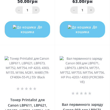
50.00грн
63.00грн
-
+
-
+
До
До
кошика
кошика
0
0
Тонер Printalist для
Вал первинного заряду
Canon LBP611, LBP621,
Canon 069 для LBP671,