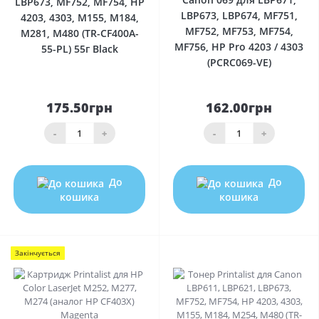
LBP673, MF752, MF754, HP
LBP673, LBP674, MF751,
4203, 4303, M155, M184,
MF752, MF753, MF754,
M281, M480 (TR-CF400A-
MF756, HP Pro 4203 / 4303
55-PL) 55г Black
(PCRC069-VE)
175.50грн
162.00грн
-
+
-
+
До
До
кошика
кошика
Закінчується