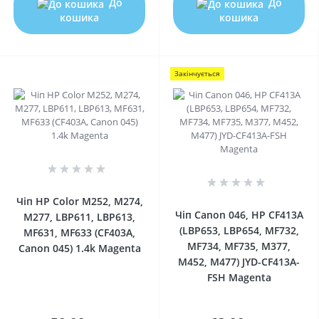
До
До
кошика
кошика
Закінчується
0
0
Чіп HP Color M252, M274,
Чіп Canon 046, HP CF413A
M277, LBP611, LBP613,
(LBP653, LBP654, MF732,
MF631, MF633 (CF403A,
MF734, MF735, M377,
Canon 045) 1.4k Magenta
M452, M477) JYD-CF413A-
FSH Magenta