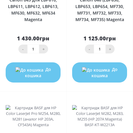
LBP611, LBP612, LBP613,
LBP653, LBP654, MF730,
MF630, MF632, MF634
MF731, MF732, MF733,
Magenta
MF734, MF735) Magenta
1 430.00грн
1 125.00грн
-
+
-
+
До
До
кошика
кошика