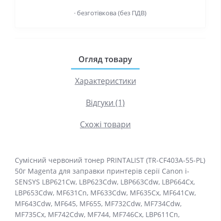
· безготівкова (без ПДВ)
Огляд товару
Характеристики
Відгуки (1)
Схожі товари
Сумісний червоний тонер PRINTALIST (TR-CF403A-55-PL)
50г Magenta для заправки принтерів серії Canon i-
SENSYS LBP621Cw, LBP623Cdw, LBP663Cdw, LBP664Cx,
LBP653Cdw, MF631Cn, MF633Cdw, MF635Cx, MF641Cw,
MF643Cdw, MF645, MF655, MF732Cdw, MF734Cdw,
MF735Cx, MF742Cdw, MF744, MF746Cx, LBP611Cn,