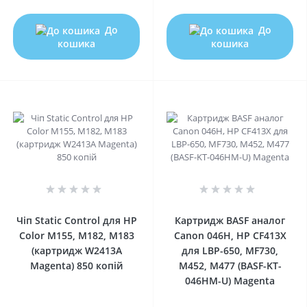
До
До
кошика
кошика
0
0
Чіп Static Control для HP
Картридж BASF аналог
Color M155, M182, M183
Canon 046H, HP CF413X
(картридж W2413A
для LBP-650, MF730,
Magenta) 850 копій
M452, M477 (BASF-KT-
046HM-U) Magenta