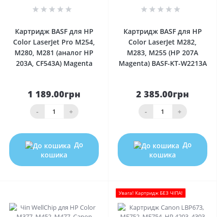
0
0
Картридж BASF для HP
Картридж BASF для HP
Color LaserJet Pro M254,
Color LaserJet M282,
M280, M281 (аналог HP
M283, M255 (HP 207A
203A, CF543A) Magenta
Magenta) BASF-KT-W2213A
1 189.00грн
2 385.00грн
-
+
-
+
До
До
кошика
кошика
Увага! Картридж БЕЗ ЧІПА!