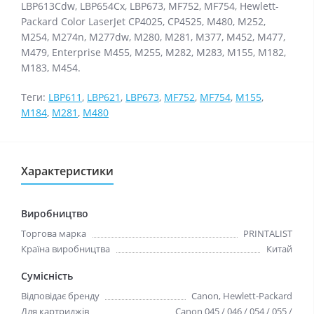
LBP613Cdw, LBP654Cx, LBP673, MF752, MF754, Hewlett-
Packard Color LaserJet CP4025, CP4525, M480, M252,
M254, M274n, M277dw, M280, M281, M377, M452, M477,
M479, Enterprise M455, M255, M282, M283, M155, M182,
M183, M454.
Теги:
LBP611
,
LBP621
,
LBP673
,
MF752
,
MF754
,
M155
,
M184
,
M281
,
M480
Характеристики
Виробництво
Торгова марка
PRINTALIST
Країна виробництва
Китай
Сумісність
Відповідає бренду
Canon, Hewlett-Packard
Для картриджів
Canon 045 / 046 / 054 / 055 /