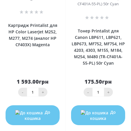
0
0
Картридж Printalist для
Тонер Printalist для
HP Color LaserJet M252,
Canon LBP611, LBP621,
M277, M274 (аналог HP
LBP673, MF752, MF754, HP
CF403X) Magenta
4203, 4303, M155, M184,
M254, M480 (TR-CF401A-
55-PL) 50г Cyan
1 593.00грн
175.50грн
-
+
-
+
До
До
кошика
кошика