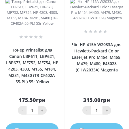
0
0
Чіп HP 415A W2033A для
Тонер Printalist для
Hewlett-Packard Color
Canon LBP611, LBP621,
LaserJet Pro M454, M455,
LBP673, MF752, MF754, HP
M479, M480, E45028
4203, 4303, M155, M184,
(CHW2033A) Magenta
M281, M480 (TR-CF402A-
55-PL) 55г Yellow
175.50грн
315.00грн
-
+
-
+