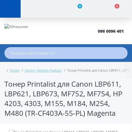
0
0
096 0096 401
Тонер
Canon, Hewlett-Packard
Тонер Printalist для Canon LBP611, LBP62
Тонер Printalist для Canon LBP611,
LBP621, LBP673, MF752, MF754, HP
4203, 4303, M155, M184, M254,
M480 (TR-CF403A-55-PL) Magenta