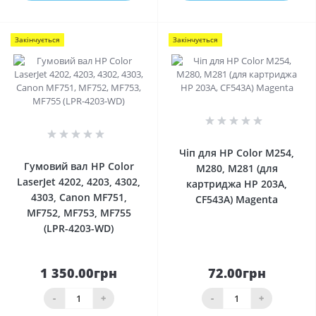
Закінчується
Закінчується
0
0
Чіп для HP Color M254,
Гумовий вал HP Color
M280, M281 (для
LaserJet 4202, 4203, 4302,
картриджа HP 203A,
4303, Canon MF751,
CF543A) Magenta
MF752, MF753, MF755
(LPR-4203-WD)
1 350.00грн
72.00грн
-
+
-
+