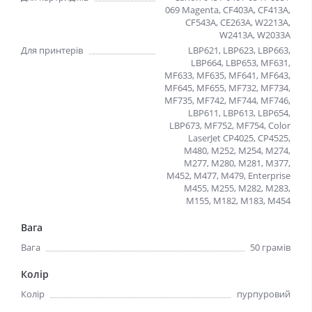
069 Magenta, CF403A, CF413A,
CF543A, CE263A, W2213A,
W2413A, W2033A
Для принтерів
LBP621, LBP623, LBP663,
LBP664, LBP653, MF631,
MF633, MF635, MF641, MF643,
MF645, MF655, MF732, MF734,
MF735, MF742, MF744, MF746,
LBP611, LBP613, LBP654,
LBP673, MF752, MF754, Color
LaserJet CP4025, CP4525,
M480, M252, M254, M274,
M277, M280, M281, M377,
M452, M477, M479, Enterprise
M455, M255, M282, M283,
M155, M182, M183, M454
Вага
Вага
50 грамiв
Колір
Колір
пурпуровий