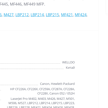
F445, MF446, MF449 MFP.
6
,
M427
,
LBP212
,
LBP214
,
LBP215
,
MF421
,
MF424
,
WELLDO
Китай
Canon, Hewlett-Packard
HP CF226A, CF226X, CF259A, CF287A, CF228A,
CF228X, Canon 052 / 052H
LaserJet Pro M402, M403, M426, M427, M501,
M506, M527, LBP212, LBP214, LBP215, LBP223,
LBP226, LBP228, MF421, MF424, MF426, MF428,