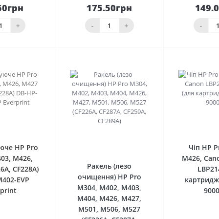
50грн
175.50грн
149.
До
До
шика
кошика
кош
+
-
+
-
0
0
юче HP Pro
Чіп HP P
03, M426,
M426, Can
Ракель (лезо
6A, CF228A)
LBP21
очищення) HP Pro
M402-EVP
картридж
M304, M402, M403,
print
900
M404, M426, M427,
M501, M506, M527