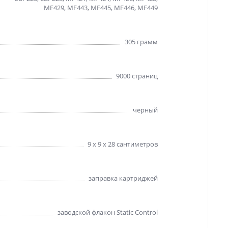
MF429, MF443, MF445, MF446, MF449
305 грамм
9000 страниц
черный
9 х 9 х 28 сантиметров
заправка картриджей
заводской флакон Static Control