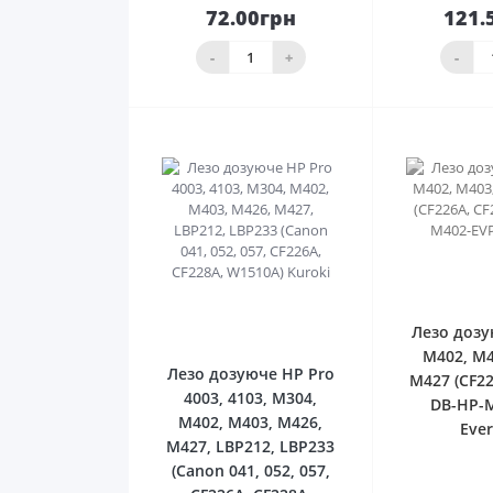
72.00грн
121.
До
кошика
ко
-
+
-
0
Лезо дозу
M402, M4
Лезо дозуюче HP Pro
M427 (CF22
4003, 4103, M304,
DB-HP-
M402, M403, M426,
Ever
M427, LBP212, LBP233
(Canon 041, 052, 057,