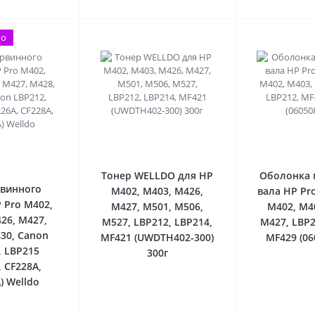
мо
0
0
Тонер WELLDO для HP
Оболонка 
рвинного
M402, M403, M426,
вала HP Pr
 Pro M402,
M427, M501, M506,
M402, M4
26, M427,
M527, LBP212, LBP214,
M427, LBP2
30, Canon
MF421 (UWDTH402-300)
MF429 (06
, LBP215
300г
, CF228A,
) Welldo