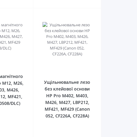
0
0
магнітного
Ущільнювальне лезо
o M12, M26,
без клейової основи
03, M426,
HP Pro M402, M403,
12, MF421,
M426, M427, LBP212,
0508/DLC)
MF421, MF429 (Canon
052, CF226A, CF228A)