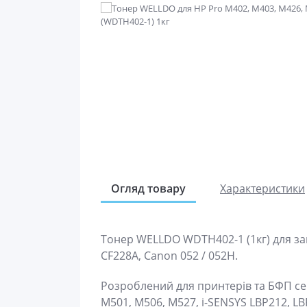
Огляд товару
Характеристики
Тонер WELLDO WDTH402-1 (1кг) для за
CF228A, Canon 052 / 052H.
Розроблений для принтерів та БФП сер
M501, M506, M527, i-SENSYS LBP212, LB