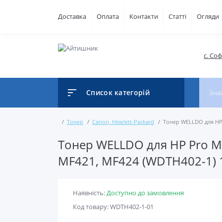
Доставка
Оплата
Контакти
Статті
Огляди
с. Со
Список категорій
Тонер
Canon, Hewlett-Packard
Тонер WELLDO для HP 
Тонер WELLDO для HP Pro M4
MF421, MF424 (WDTH402-1) 
Наявність:
Доступно до замовлення
Код товару: WDTH402-1-01