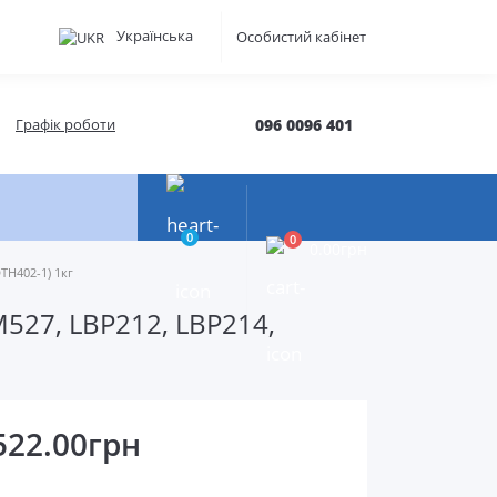
Українська
Особистий кабінет
Графік роботи
096 0096 401
0
0
0.00грн
TH402-1) 1кг
527, LBP212, LBP214,
522.00грн