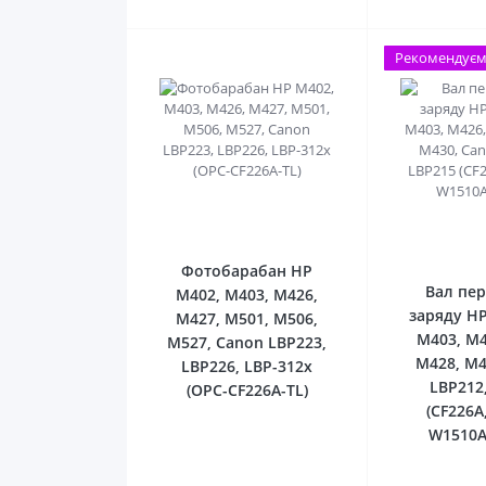
Рекомендує
0
Фотобарабан HP
Вал пе
M402, M403, M426,
заряду HP
M427, M501, M506,
M403, M4
M527, Canon LBP223,
M428, M4
LBP226, LBP-312x
LBP212
(OPC-CF226A-TL)
(CF226A
W1510A