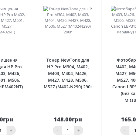
0
0
чищення
Тонер NewTone для
Фотобар
для HP Pro
HP Pro M304, M402,
M402, M4
03, M426,
M403, M404, M426,
M427, M5
01, M506,
M427, M428, M506,
M527, 40
HPM402NT)
M527 (M402-N290) 290г
Canon LBP3
(без к
Mitsu
00грн
148.00грн
165.
До
До
шика
кошика
кош
+
-
+
-