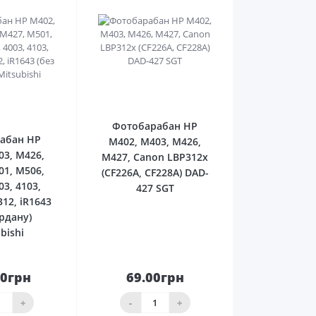
0
0
Фотобарабан HP
абан HP
M402, M403, M426,
03, M426,
M427, Canon LBP312x
01, M506,
(CF226A, CF228A) DAD-
03, 4103,
427 SGT
12, iR1643
ардану)
bishi
00грн
69.00грн
До
До
ика
кошика
+
-
+