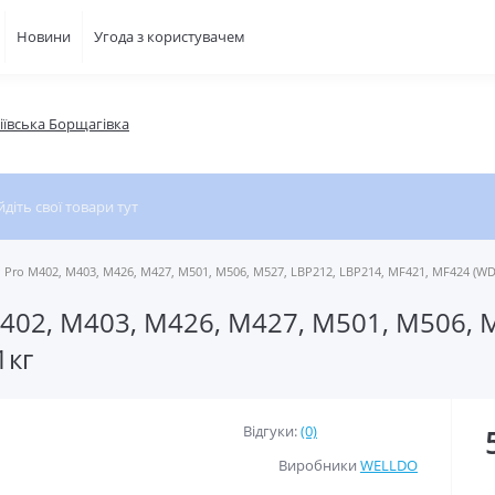
Новини
Угода з користувачем
фіївська Борщагівка
Pro M402, M403, M426, M427, M501, M506, M527, LBP212, LBP214, MF421, MF424 (WD
02, M403, M426, M427, M501, M506, M
1кг
Відгуки:
(0)
Виробники
WELLDO