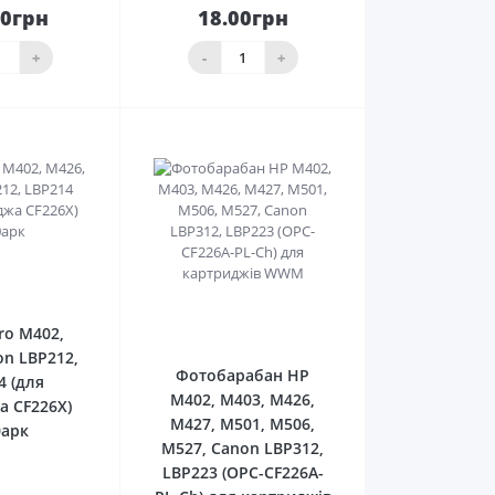
00грн
18.00грн
До
До
ика
кошика
+
-
+
0
0
ro M402,
on LBP212,
Фотобарабан HP
4 (для
M402, M403, M426,
а CF226X)
M427, M501, M506,
0арк
M527, Canon LBP312,
LBP223 (OPC-CF226A-