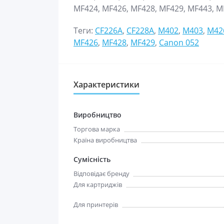
MF424, MF426, MF428, MF429, MF443, M
Теги:
CF226A
,
CF228A
,
M402
,
M403
,
M42
MF426
,
MF428
,
MF429
,
Canon 052
Характеристики
Виробництво
Торгова марка
Країна виробництва
Сумісність
Відповідає бренду
Для картриджів
Для принтерів