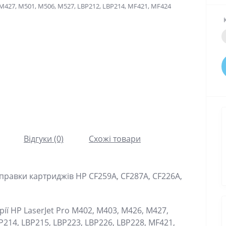
Відгуки (0)
Схожі товари
правки картриджів HP CF259A, CF287A, CF226A,
ії HP LaserJet Pro M402, M403, M426, M427,
P214, LBP215, LBP223, LBP226, LBP228, MF421,