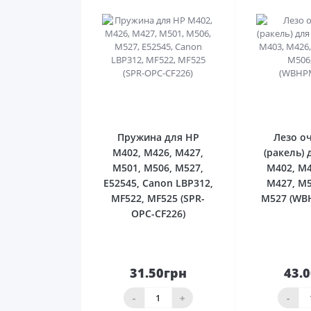
0
Пружина для HP
Лезо о
M402, M426, M427,
(ракель) 
M501, M506, M527,
M402, M4
E52545, Canon LBP312,
M427, M5
MF522, MF525 (SPR-
M527 (WB
OPC-CF226)
31.50грн
43.
До
кошика
ко
-
+
-