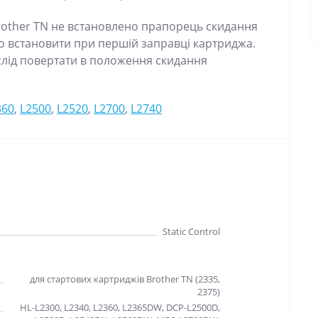
Brother TN не встановлено прапорець скидання
но встановити при першій заправці картриджа.
лід повертати в положення скидання
360
,
L2500
,
L2520
,
L2700
,
L2740
Static Control
для стартових картриджів Brother TN (2335,
2375)
HL-L2300, L2340, L2360, L2365DW, DCP-L2500D,