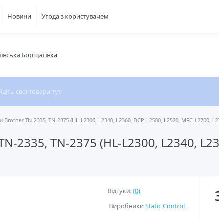
Новини
Угода з користувачем
фіївська Борщагівка
 Brother TN-2335, TN-2375 (HL-L2300, L2340, L2360, DCP-L2500, L2520, MFC-L2700, L2
TN-2335, TN-2375 (HL-L2300, L2340, L2
Відгуки:
(0)
Виробники
Static Control