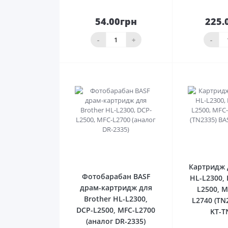
54.00грн
225.
До
кошика
ко
-
+
-
0
Картридж 
Фотобарабан BASF
HL-L2300, 
драм-картридж для
L2500, M
Brother HL-L2300,
L2740 (TN
DCP-L2500, MFC-L2700
KT-T
(аналог DR-2335)