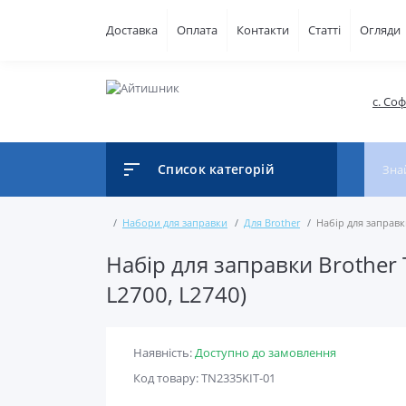
Доставка
Оплата
Контакти
Статті
Огляди
с. Со
Список категорій
Набори для заправки
Для Brother
Набір для заправки
Набір для заправки Brother 
L2700, L2740)
Наявність:
Доступно до замовлення
Код товару: TN2335KIT-01