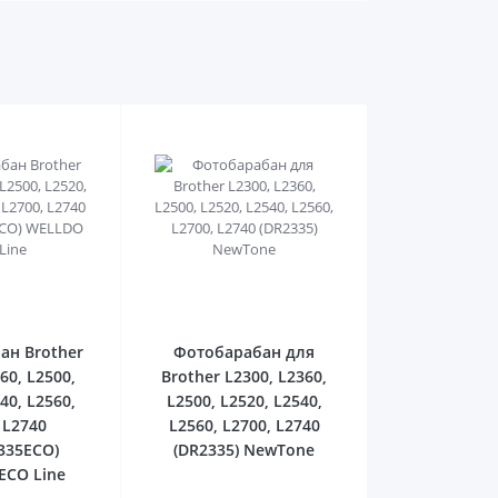
0
0
ан Brother
Фотобарабан для
60, L2500,
Brother L2300, L2360,
40, L2560,
L2500, L2520, L2540,
 L2740
L2560, L2700, L2740
335ECO)
(DR2335) NewTone
ECO Line