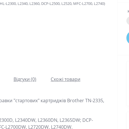
Відгуки (0)
Схожі товари
правки "стартових" картриджів Brother TN-2335,
L2300D, L2340DW, L2360DN, L2365DW; DCP-
MFC-L2700DW, L2720DW, L2740DW.