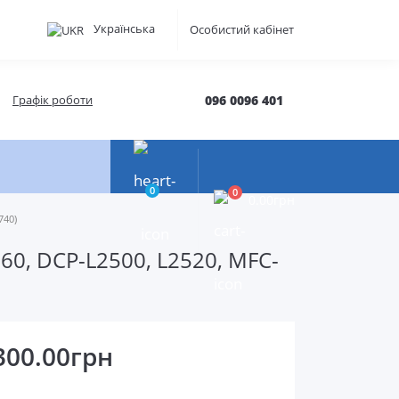
Українська
Особистий кабінет
Графік роботи
096 0096 401
0
0
0.00грн
740)
360, DCP-L2500, L2520, MFC-
300.00грн