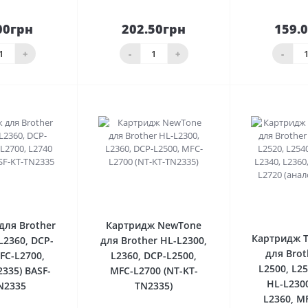
00грн
202.50грн
159.
До
До
шика
кошика
кош
+
-
+
-
0
0
для Brother
Картридж NewTone
Картридж 
L2360, DCP-
для Brother HL-L2300,
для Brot
FC-L2700,
L2360, DCP-L2500,
L2500, L25
2335) BASF-
MFC-L2700 (NT-KT-
HL-L2300
N2335
TN2335)
L2360, M