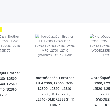
0
0
для Brother
Фотобарабан Brother
Фотобараб
360, L2500,
HL-L2300, L2360, DCP-
L2300, L23
540, L2560,
L2500, L2520, L2540,
L2520, L25
740 (B2360-
L2560, MFC-L2700,
L2700,
) 75г
L2740 (DMDR2355G1-1)
(WDDB2
HANP
WELLDO 