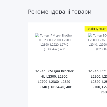
Рекомендовані товари
Закінчується
0
Тонер IPM для Brother
Тонер SCC 
HL-L2300, L2500,
L2300, L2
L2700, L2360, L2520,
L2520, L2
L2740 (TDB34-40) 40г
L2700, L2
75B