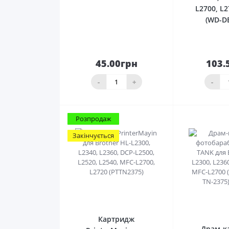
L2700, L2
(WD-D
45.00грн
103.
До
кошика
ко
-
+
-
Розпродаж
Закінчується
0
Картридж
Драм-к