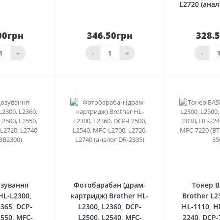
L2720 (анал
00грн
346.50грн
328.
До
До
шика
кошика
кош
+
-
+
-
0
0
озування
Фотобарабан (драм-
Тонер B
HL-L2300,
картридж) Brother HL-
Brother L2
2365, DCP-
L2300, L2360, DCP-
HL-1110, H
2550, MFC-
L2500, L2540, MFC-
2240, DCP-