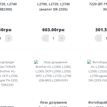
720, L2740
L2700, L2720, L2740
7220 (BT-T
BB2300)
(аналог DR-2335)
35
50грн
603.00грн
301.
До
До
шика
кошика
товар за
+
-
+
-
0
0
Лезо дозування
Фотобараб
артридж