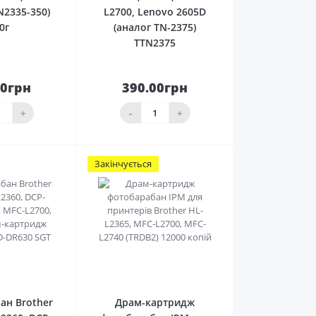
N2335-350)
L2700, Lenovo 2605D
0г
(аналог TN-2375)
TTN2375
50грн
390.00грн
До
кінчився
кошика
+
-
+
Закінчується
0
0
ан Brother
Драм-картридж