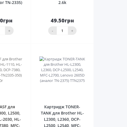
ог TN-2335)
2.6k
50грн
49.50грн
До
До
ика
кошика
+
-
+
0
0
ASF для
Картридж TONER-
300, L2500,
TANK для Brother HL-
L-2030, HL-
L2300, L2360, DCP-
7380, MFC-
L2500, L2540, MFC-