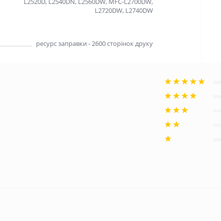
L2520D, L2540DN, L2560DW, MFC-L2700DW,
L2720DW, L2740DW
ресурс заправки - 2600 сторінок друку