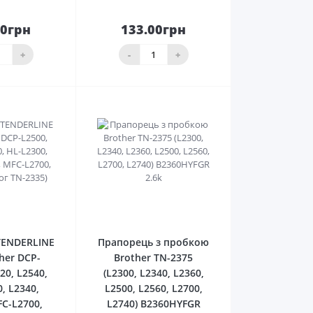
00грн
133.00грн
До
До
ика
кошика
+
-
+
0
0
TENDERLINE
Прапорець з пробкою
her DCP-
Brother TN-2375
20, L2540,
(L2300, L2340, L2360,
, L2340,
L2500, L2560, L2700,
FC-L2700,
L2740) B2360HYFGR