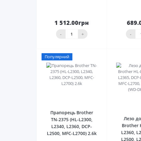
1 512.00грн
689.
До
кошика
ко
-
+
-
Популярний
0
Прапорець Brother
Лезо д
TN-2375 (HL-L2300,
Brother 
L2340, L2360, DCP-
L2360, L
L2500, MFC-L2700) 2.6k
L2500, L