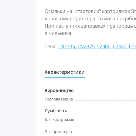
Оскільки на "стартових" картриджах 
лічильника принтера, то його потріб
При наступних заправках прапорець с
лічильника.
Теги:
TN2335
,
TN2375
,
L2300
,
L2340
,
L2
Характеристики
Виробництво
Торгова марка
Сумісність
Для картриджів
Для принтерів