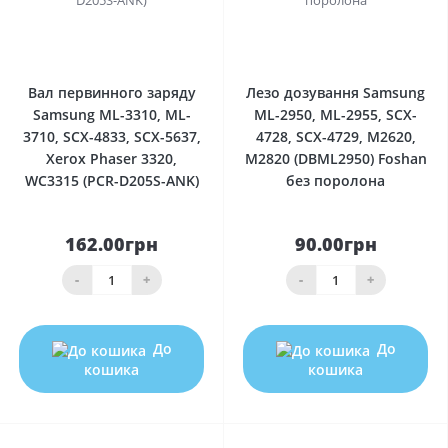
0
0
Вал первинного заряду
Лезо дозування Samsung
Samsung ML-3310, ML-
ML-2950, ML-2955, SCX-
3710, SCX-4833, SCX-5637,
4728, SCX-4729, M2620,
Xerox Phaser 3320,
M2820 (DBML2950) Foshan
WC3315 (PCR-D205S-ANK)
без поролона
162.00грн
90.00грн
-
+
-
+
До
До
кошика
кошика