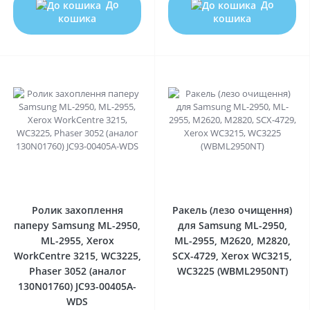
До
До
кошика
кошика
0
0
Ролик захоплення
Ракель (лезо очищення)
паперу Samsung ML-2950,
для Samsung ML-2950,
ML-2955, Xerox
ML-2955, M2620, M2820,
WorkCentre 3215, WC3225,
SCX-4729, Xerox WC3215,
Phaser 3052 (аналог
WC3225 (WBML2950NT)
130N01760) JC93-00405A-
WDS