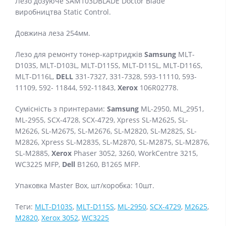
Лезо дозуюче SAM103DBLADE Doctor Blade
виробництва Static Control.
Довжина леза 254мм.
Лезо для ремонту тонер-картриджів
Samsung
MLT-
D103S, MLT-D103L, MLT-D115S, MLT-D115L, MLT-D116S,
MLT-D116L,
DELL
331-7327, 331-7328, 593-11110, 593-
11109, 592- 11844, 592-11843,
Xerox
106R02778.
Сумісність з принтерами:
Samsung
ML-2950, ML_2951,
ML-2955, SCX-4728, SCX-4729, Xpress SL-M2625, SL-
M2626, SL-M2675, SL-M2676, SL-M2820, SL-M2825, SL-
M2826, Xpress SL-M2835, SL-M2870, SL-M2875, SL-M2876,
SL-M2885,
Xerox
Phaser 3052, 3260, WorkCentre 3215,
WC3225 MFP,
Dell
B1260, B1265 MFP.
Упаковка Master Box, шт/коробка: 10шт.
Теги:
MLT-D103S
,
MLT-D115S
,
ML-2950
,
SCX-4729
,
M2625
,
M2820
,
Xerox 3052
,
WC3225