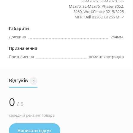
SL-M2826, SL-M2870, SL-
M2875, SL-M2876, Phaser 3052,
3260, WorkCentre 3215/3225
MFP, Dell B1260, B1265 MFP
Габарити
Довжина
254мм.
Призначення
Призначення
ремонт картриджа
Відгуків
0
0
/ 5
середній рейтинг товара
Написати відгук