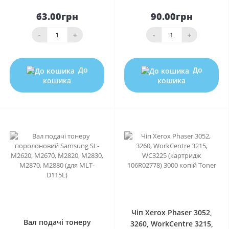
63.00грн
90.00грн
-
+
-
+
До
До
кошика
кошика
0
0
Чіп Xerox Phaser 3052,
Вал подачі тонеру
3260, WorkCentre 3215,