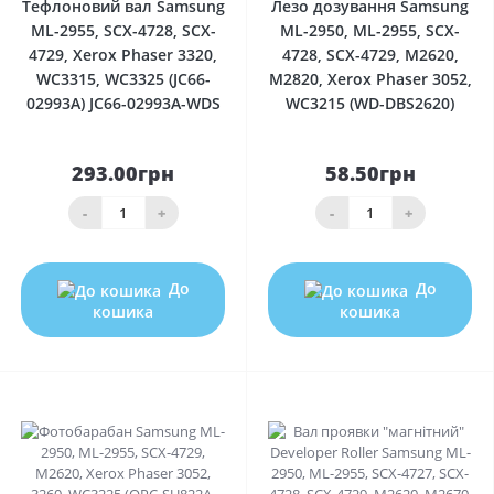
Тефлоновий вал Samsung
Лезо дозування Samsung
ML-2955, SCX-4728, SCX-
ML-2950, ML-2955, SCX-
4729, Xerox Phaser 3320,
4728, SCX-4729, M2620,
WC3315, WC3325 (JC66-
M2820, Xerox Phaser 3052,
02993A) JC66-02993A-WDS
WC3215 (WD-DBS2620)
293.00грн
58.50грн
-
+
-
+
До
До
кошика
кошика