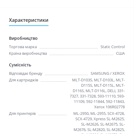
Характеристики
Виробництво
Торгова марка
Static Control
Країна виробництва
США
Сумісність
Відповідає бренду
SAMSUNG / XEROX
Для картриджів
MLT-D103S, MLT-D103L, MLT-
D115S, MLT-D115L, MLT-
D116S, MLT-D116L, DELL 331-
7327, 331-7328, 593-11110, 593-
11109, 592-11844, 592-11843,
Xerox 106R02778
Для принтерів
ML-2950, ML-2955, SCX-4728,
SCX-4729, Xpress SL-M2625,
SL-M2626, SL-M2675, SL-
M2676, SL-M2820, SL-M2825,