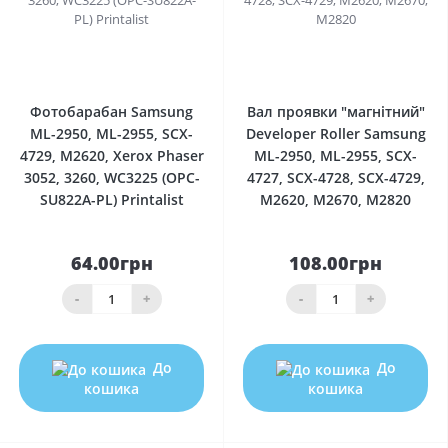
0
0
Фотобарабан Samsung
Вал проявки "магнітний"
ML-2950, ML-2955, SCX-
Developer Roller Samsung
4729, M2620, Xerox Phaser
ML-2950, ML-2955, SCX-
3052, 3260, WC3225 (OPC-
4727, SCX-4728, SCX-4729,
SU822A-PL) Printalist
M2620, M2670, M2820
64.00грн
108.00грн
-
+
-
+
До
До
кошика
кошика