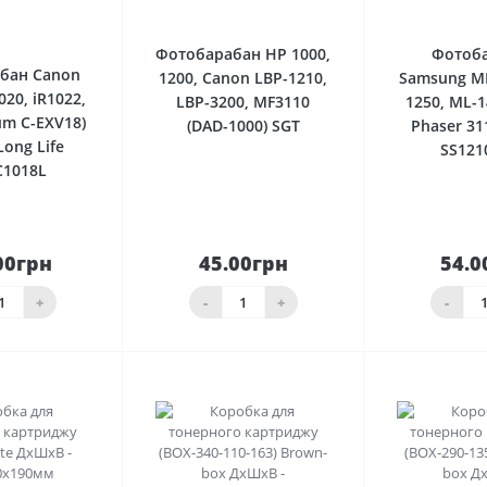
0
0
Фотобарабан HP 1000,
Фотоб
бан Canon
1200, Canon LBP-1210,
Samsung ML
020, iR1022,
LBP-3200, MF3110
1250, ML-1
um C-EXV18)
(DAD-1000) SGT
Phaser 31
Long Life
SS121
1018L
00грн
45.00грн
54.0
До
До
шика
кошика
кош
+
-
+
-