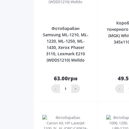
0
Короб
Фотобарабан
тонерного
Samsung ML-1210, ML-
(MGK) Whi
1220, ML-1250, ML-
345х11
1430, Xerox Phaser
3110, Lexmark E210
(WDDS1210) Welldo
63.00грн
49.
До
кошика
ко
-
+
-