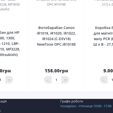
0
0
Фотобарабан Canon
Коробка 
бан для HP
iR1018, iR1020, iR1022,
для магніт
00, 1300,
iR1024 (C-EXV18)
валу PCR (
-1210, LBP-
NewTone OPC.iR1018E
Ш х В - 27,
10, MF3228,
itsubishi)
00грн
158.00грн
9.0
До
До
шика
кошика
кош
+
-
+
-
ація
Графік роботи
понеділок - п'ятниця 10:00 - 17:00
и