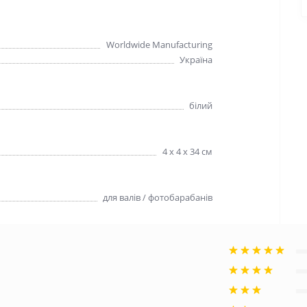
Worldwide Manufacturing
Україна
білий
4 х 4 х 34 см
для валів / фотобарабанів