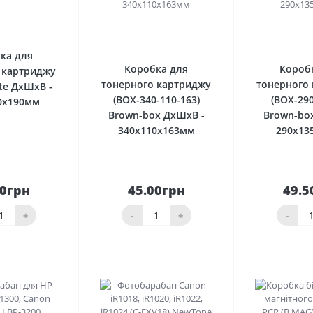
0
0
ка для
Коробка для
Короб
 картриджу
тонерного картриджу
тонерного
te ДхШхВ -
(BOX-340-110-163)
(BOX-290
0х190мм
Brown-box ДхШхВ -
Brown-bo
340х110х163мм
290х13
50грн
45.00грн
49.5
До
До
шика
кошика
кош
+
-
+
-