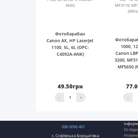
0
Фотобарабан
Фотобара
Canon AX, HP LaserJet
1000, 12
1100, 5L, 6L (OPC-
Canon LBP
C4092A-ANK)
3200, MF31
MF5650 (M
49.50грн
77.
До
кошика
ко
-
+
-
Інформ
096 0096 401
Огляди
Новин
с. Софіївська Борщагівка