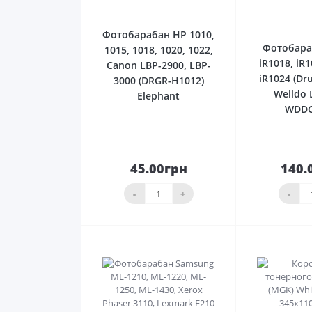
0
Фотобарабан HP 1010,
Фотобара
1015, 1018, 1020, 1022,
iR1018, iR1
Canon LBP-2900, LBP-
iR1024 (Dr
3000 (DRGR-H1012)
Welldo 
Elephant
WDDC
45.00грн
140.
До
кошика
ко
-
+
-