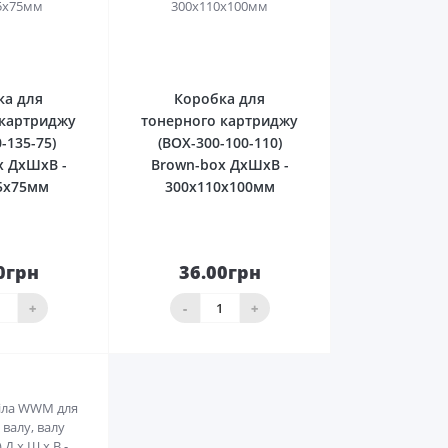
0
0
ка для
Коробка для
 картриджу
тонерного картриджу
-135-75)
(BOX-300-100-110)
x ДхШхВ -
Brown-box ДхШхВ -
5х75мм
300х110х100мм
0грн
36.00грн
До
До
ика
кошика
+
-
+