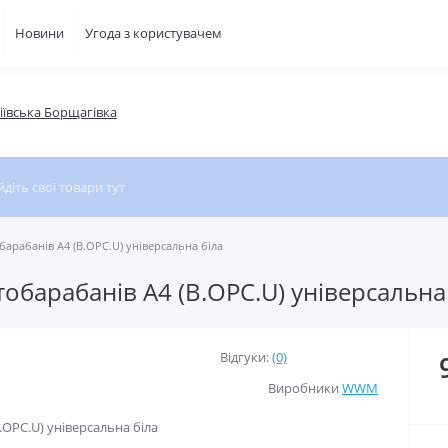
Новини
Угода з користувачем
фіївська Борщагівка
арабанів A4 (B.OPC.U) універсальна біла
обарабанів A4 (B.OPC.U) універсальна
Відгуки:
(0)
Виробники
WWM