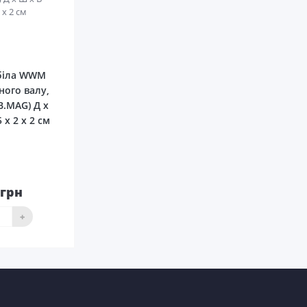
0
біла WWM
ного валу,
B.MAG) Д х
5 х 2 х 2 см
0грн
До
ика
+