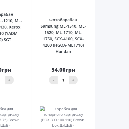
0
0
арабан
Фотобарабан
-1210, ML-
Samsung ML-1510, ML-
430, Xerox
1520, ML-1710, ML-
10 (YADM-
1750, SCX-4100, SCX-
0) SGT
4200 (HGOA-ML1710)
Handan
0грн
54.00грн
До
До
ика
кошика
+
-
+