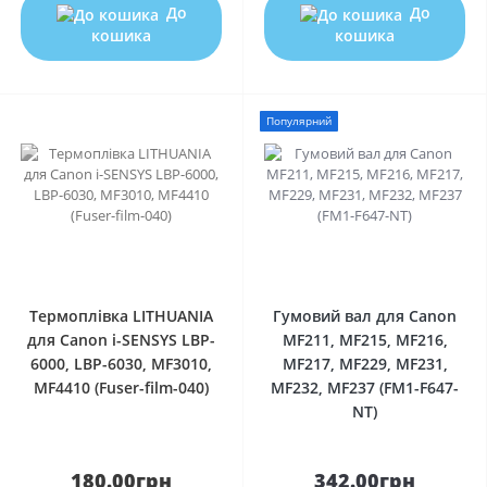
До
До
кошика
кошика
Популярний
0
0
Термоплівка LITHUANIA
Гумовий вал для Canon
для Canon i-SENSYS LBP-
MF211, MF215, MF216,
6000, LBP-6030, MF3010,
MF217, MF229, MF231,
MF4410 (Fuser-film-040)
MF232, MF237 (FM1-F647-
NT)
180.00грн
342.00грн