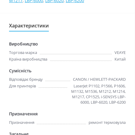
M1217
,
LBP-6000
,
LBP-6020
,
LBP-6200
Характеристики
Виробництво
Торгова марка
VEAYE
Країна виробництва
Китай
Сумісність
Відповідає бренду
CANON / HEWLETT-PACKARD
Для принтерів
LaserJet P1102, P1566, P1606,
M1132, M1536, M1212, M1214,
M1217, CP1525, i-SENSYS LBP-
6000, LBP-6020, LBP-6200
Призначення
Призначення
ремонт термовузла
Загальне