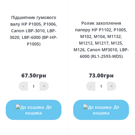
0
0
Підшипник гумового
Ролик захоплення
валу HP P1005, P1006,
паперу HP P1102, P1005,
Canon LBP-3010, LBP-
M102, M104, M1132,
3020, LBP-6000 (BP-HP-
M1212, M1217, M125,
P1005)
M126, Canon MF3010, LBP-
6000 (RL1-2593-WDS)
67.50грн
73.00грн
-
+
-
+
До
До
кошика
кошика