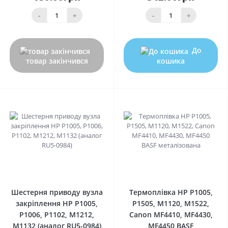
-
+
-
+
До
товар закінчився
кошика
0
0
Шестерня приводу вузла
Термоплівка HP P1005,
закріплення HP P1005,
P1505, М1120, M1522,
P1006, P1102, M1212,
Canon MF4410, MF4430,
M1132 (аналог RU5-0984)
MF4450 BASF