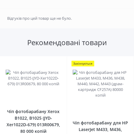
Відгуків про цей товар ще не було.
Рекомендовані товари
Закінчується
0
0
Чіп фотобарабану Xerox
B1022, B1025 (JYD-
Чіп фотобарабану для HP
Xer1022D-679) 013R00679,
LaserJet M433, M436,
80 000 копій