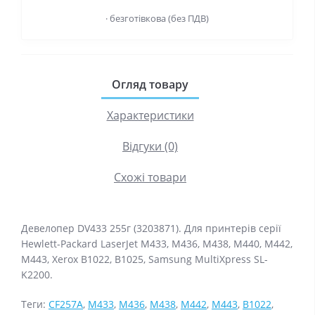
· безготівкова (без ПДВ)
Огляд товару
Характеристики
Відгуки (0)
Схожі товари
Девелопер DV433 255г (3203871). Для принтерів серії
Hewlett-Packard LaserJet M433, M436, M438, M440, M442,
M443, Xerox B1022, B1025, Samsung MultiXpress SL-
K2200.
Теги:
CF257A
,
M433
,
M436
,
M438
,
M442
,
M443
,
B1022
,