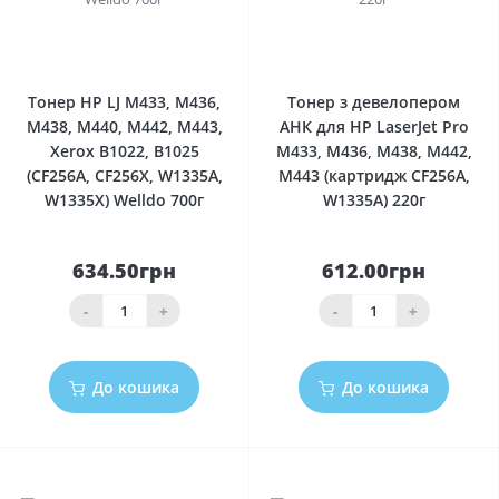
0
0
Тонер HP LJ M433, M436,
Тонер з девелопером
M438, M440, M442, M443,
АНК для HP LaserJet Pro
Xerox B1022, B1025
M433, M436, M438, M442,
(CF256A, CF256X, W1335A,
M443 (картридж CF256A,
W1335X) Welldo 700г
W1335A) 220г
634.50грн
612.00грн
-
+
-
+
До кошика
До кошика