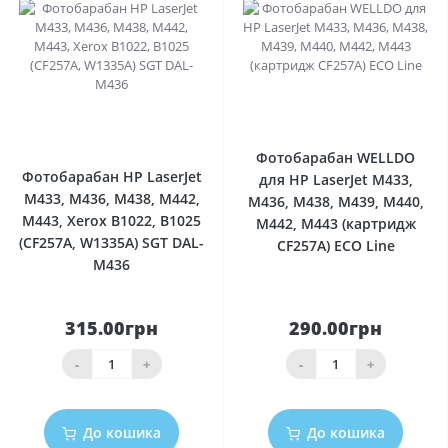
0
0
Фотобарабан WELLDO
Фотобарабан HP LaserJet
для HP LaserJet M433,
M433, M436, M438, M442,
M436, M438, M439, M440,
M443, Xerox B1022, B1025
M442, M443 (картридж
(CF257A, W1335A) SGT DAL-
CF257A) ECO Line
M436
315.00грн
290.00грн
-
+
-
+
До кошика
До кошика