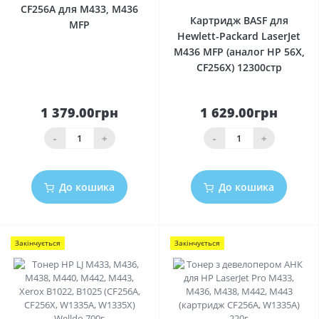
CF256A для M433, M436
Картридж BASF для
MFP
Hewlett-Packard LaserJet
M436 MFP (аналог HP 56X,
CF256X) 12300стр
1 379.00грн
1 629.00грн
-
+
-
+
До кошика
До кошика
Закінчується
Закінчується