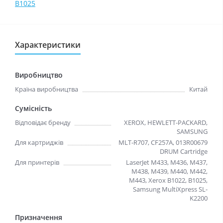
B1025
Характеристики
Виробництво
Країна виробництва
Китай
Сумісність
Відповідає бренду
XEROX, HEWLETT-PACKARD,
SAMSUNG
Для картриджів
MLT-R707, CF257A, 013R00679
DRUM Cartridge
Для принтерів
LaserJet M433, M436, M437,
M438, M439, M440, M442,
M443, Xerox B1022, B1025,
Samsung MultiXpress SL-
K2200
Призначення