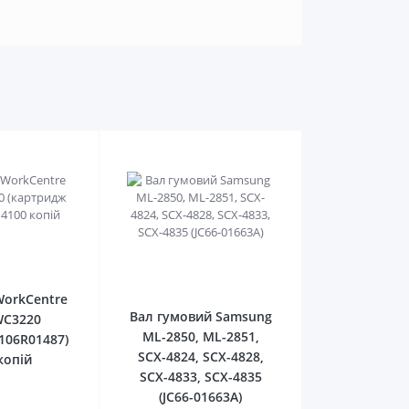
0
0
WorkCentre
Вал гумовий Samsung
WC3220
ML-2850, ML-2851,
106R01487)
SCX-4824, SCX-4828,
копій
SCX-4833, SCX-4835
(JC66-01663A)