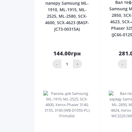
Вал те
паперу Samsung ML-
Samsung M
1910, ML-1915, ML-
2850, SCX
2525, ML-2580, SCX-
4623, SCX-
4600, SCX-4623 (BASF-
Phaser 32
JC73-00315A)
(JC66-012
144.00грн
281.
До
кошика
ко
-
+
-
0