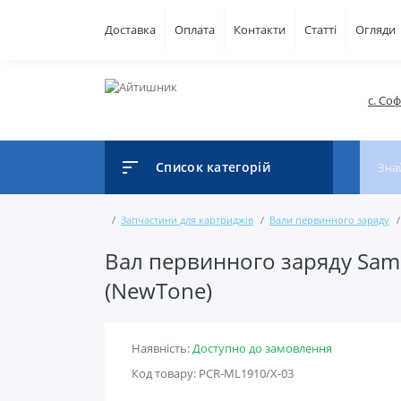
Доставка
Оплата
Контакти
Статті
Огляди
с. Со
Список категорій
Запчастини для картриджів
Вали первинного заряду
Вал первинного заряду Sams
(NewTone)
Наявність:
Доступно до замовлення
Код товару: PCR-ML1910/X-03