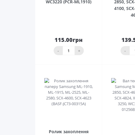
WC3220 (PCR-ML1910)
2850, SCX
4100, SCX
4
115.00грн
139.
До
кошика
ко
-
+
-
0
Ролик захоплення