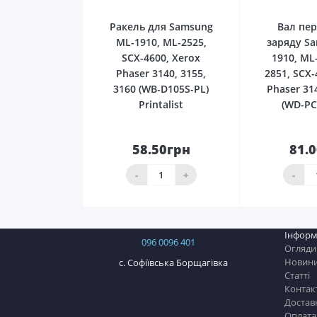
Ракель для Samsung
Вал пе
ML-1910, ML-2525,
заряду S
SCX-4600, Xerox
1910, ML
Phaser 3140, 3155,
2851, SCX-
3160 (WB-D105S-PL)
Phaser 31
Printalist
(WD-PC
58.50грн
81.
До
кошика
ко
-
+
-
Інформ
096 0096 401
Огляди
Новин
с. Софіївська Борщагівка
Статті
Контак
Достав
Оплата