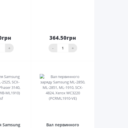
0грн
364.50грн
До
До
ика
кошика
+
-
+
0
0
я Samsung
Вал первинного