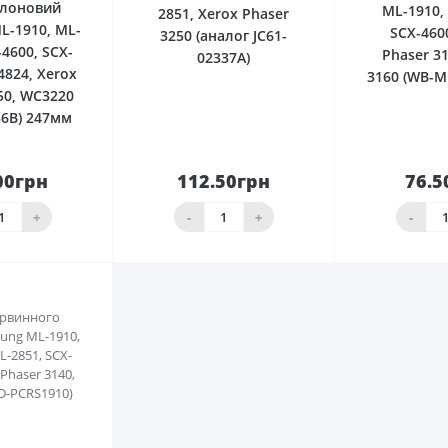
флоновий
ML-1910,
2851, Xerox Phaser
L-1910, ML-
SCX-460
3250 (аналог JC61-
-4600, SCX-
Phaser 31
02337A)
4824, Xerox
3160 (WB-M
50, WC3220
56B) 247мм
00грн
112.50грн
76.5
До
До
шика
кошика
кош
+
-
+
-
0