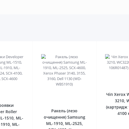
0
Чіп Xerox 
0
3210, 
роявки
(картридж 
Ракель (лезо
er Roller
4100 
очищення) Samsung
L-1510, ML-
ML-1910, ML-2525,
-1910, ML-