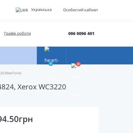
Українська
Особистий кабінет
Графік роботи
096 0096 401
0
0
0.00грн
220 (NewTone)
4824, Xerox WC3220
94.50грн