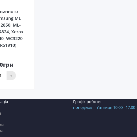
рвинного
amsung ML-
-2850, ML-
4824, Xerox
40, WC3220
RS1910)
00грн
До
шика
+
ація
Графік роботи
понеділок - п'ятниця 10:00 - 17:00
и
ти
ка