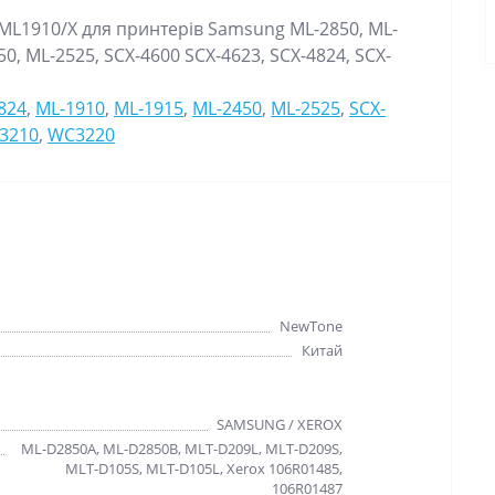
L1910/X для принтерів Samsung ML-2850, ML-
0, ML-2525, SCX-4600 SCX-4623, SCX-4824, SCX-
824
,
ML-1910
,
ML-1915
,
ML-2450
,
ML-2525
,
SCX-
3210
,
WC3220
NewTone
Китай
SAMSUNG / XEROX
ML-D2850A, ML-D2850B, MLT-D209L, MLT-D209S,
MLT-D105S, MLT-D105L, Xerox 106R01485,
106R01487