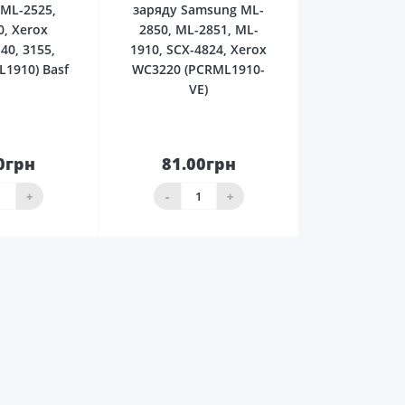
 ML-2525,
заряду Samsung ML-
0, Xerox
2850, ML-2851, ML-
40, 3155,
1910, SCX-4824, Xerox
L1910) Basf
WC3220 (PCRML1910-
VE)
0грн
81.00грн
До
До
ика
кошика
+
-
+