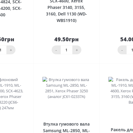
SCX-4600, Xerox
-4824, SCX-
Phaser 3140, 3155,
-4200, SCX-
3160, Dell 1130 (WD-
600
WBS1910)
50грн
49.50грн
54.0
До
До
шика
кошика
кош
+
-
+
-
0
0
Втулка гумового вала
Ракель дл
Samsung ML-2850, ML-