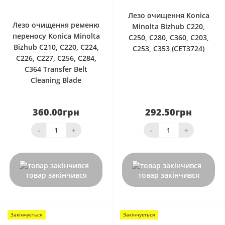
0
Лезо очищення Konica
Лезо очищення ременю
Minolta Bizhub C220,
переносу Konica Minolta
C250, C280, C360, C203,
Bizhub C210, C220, C224,
C253, C353 (CET3724)
C226, C227, C256, C284,
C364 Transfer Belt
Cleaning Blade
360.00грн
292.50грн
-
+
-
+
товар закінчився
товар закінчився
Закінчується
Закінчується