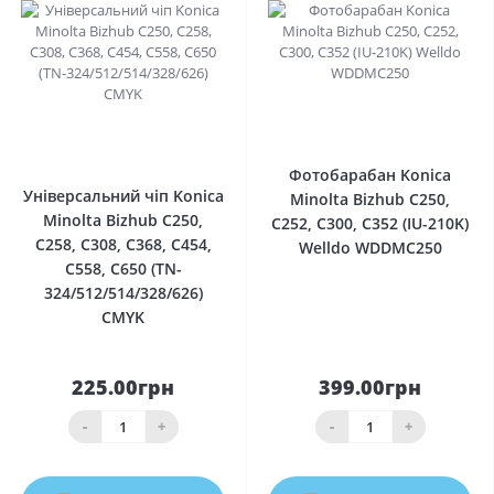
0
0
Фотобарабан Konica
Універсальний чіп Konica
Minolta Bizhub C250,
Minolta Bizhub C250,
C252, C300, C352 (IU-210K)
C258, C308, C368, C454,
Welldo WDDMC250
C558, C650 (TN-
324/512/514/328/626)
CMYK
225.00грн
399.00грн
-
+
-
+