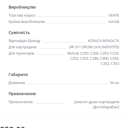
Виробництво
Торгова марка
VEAYE
Країна виробництва
Китай
Сумісність
Відповідає бренду
KONICA MINOLTA
Для картриджів
DR-311 DRUM Unit (A0XV0TD)
Для принтерів
Bizhub C250, C200, C203, C220,
C252, C253, C280, C300, C350,
C352, C353
Габарити
Довжина
34 см
Призначення
Призначення
ремонт драм-картриджів
(фотобарабан)