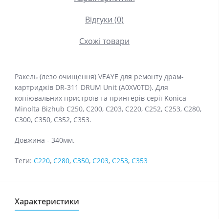
Відгуки (0)
Схожі товари
Ракель (лезо очищення) VEAYE для ремонту драм-
картриджів DR-311 DRUM Unit (A0XV0TD). Для
копіювальних пристроїв та принтерів серії Konica
Minolta Bizhub C250, C200, C203, C220, C252, C253, C280,
C300, C350, C352, C353.
Довжина - 340мм.
Теги:
C220
,
C280
,
C350
,
C203
,
C253
,
C353
Характеристики