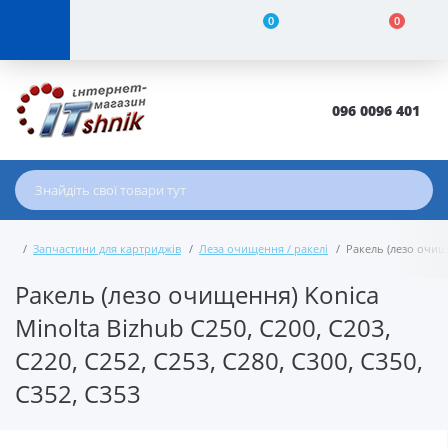
0
0
096 0096 401
Запчастини для картриджів
Леза очищення / ракелі
Ракель (лезо очище
Ракель (лезо очищення) Konica
Minolta Bizhub C250, C200, C203,
C220, C252, C253, C280, C300, C350,
C352, C353