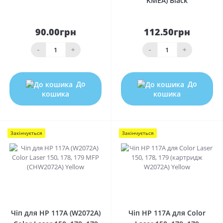
KMEA) Black
90.00грн
112.50грн
-
+
-
+
До
До
кошика
кошика
Закінчується
Закінчується
0
0
Чіп для HP 117A (W2072A)
Чіп HP 117A для Color