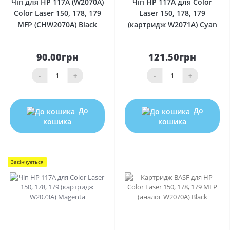
Чіп для HP 117A (W2070A)
Чіп HP 117A для Color
Color Laser 150, 178, 179
Laser 150, 178, 179
MFP (CHW2070A) Black
(картридж W2071A) Cyan
90.00грн
121.50грн
-
+
-
+
До
До
кошика
кошика
Закінчується
0
0