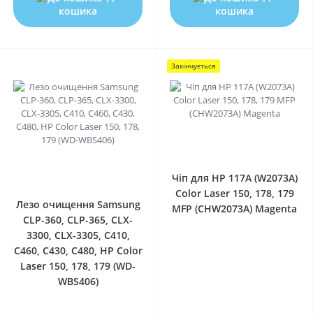
кошика
кошика
Закінчується
0
0
Чіп для HP 117A (W2073A)
Color Laser 150, 178, 179
Лезо очищення Samsung
MFP (CHW2073A) Magenta
CLP-360, CLP-365, CLX-
3300, CLX-3305, C410,
C460, C430, C480, HP Color
Laser 150, 178, 179 (WD-
WBS406)