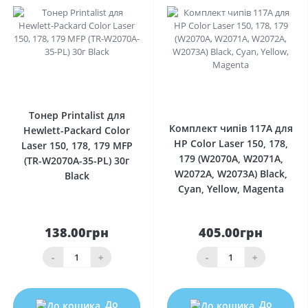
0
0
Тонер Printalist для
Комплект чипів 117A для
Hewlett-Packard Color
HP Color Laser 150, 178,
Laser 150, 178, 179 MFP
179 (W2070A, W2071A,
(TR-W2070A-35-PL) 30г
W2072A, W2073A) Black,
Black
Cyan, Yellow, Magenta
138.00грн
405.00грн
-
+
-
+
До
До