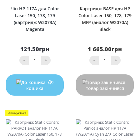
Чіп HP 117A для Color
Картридж BASF для HP
Laser 150, 178, 179
Color Laser 150, 178, 179
(картридж W2073A)
MFP (аналог W2070A)
Magenta
Black
121.50грн
1 665.00грн
-
+
-
+
До
кошика
товар закінчився
Закінчується