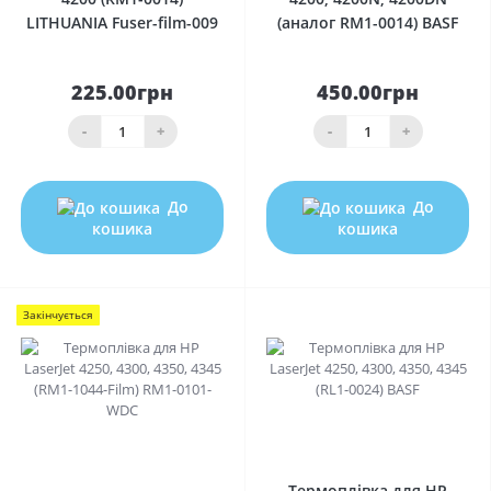
LITHUANIA Fuser-film-009
(аналог RM1-0014) BASF
225.00грн
450.00грн
-
+
-
+
До
До
кошика
кошика
Закінчується
0
0
Термоплівка для HP