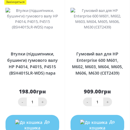
Закінчується
0
0
Втулки (підшипники,
Гумовий вал для HP
бушинги) гумового валу
Enterprise 600 M601,
HP P4014, P4015, P4515
M602, M603, M604, M605,
(BSH4015LR-WDS) пара
M606, M630 (CET2439)
198.00грн
909.00грн
-
+
-
+
До
До
кошика
кошика