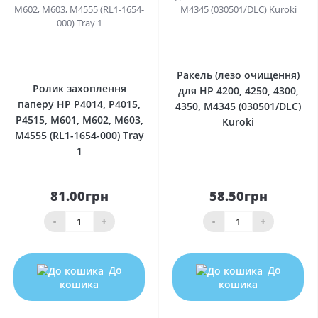
0
0
Ракель (лезо очищення)
Ролик захоплення
для HP 4200, 4250, 4300,
паперу HP P4014, P4015,
4350, M4345 (030501/DLC)
P4515, M601, M602, M603,
Kuroki
M4555 (RL1-1654-000) Tray
1
81.00грн
58.50грн
-
+
-
+
До
До
кошика
кошика