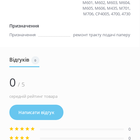
M601, M602, M603, M604,
M605, M606, M435, M701,
M706, CP4005, 4700, 4730
Призначення
Призначення
ремонт тракту подачi паперу
Відгуків
0
0
/ 5
середній рейтинг товара
Написати відгук
0
0