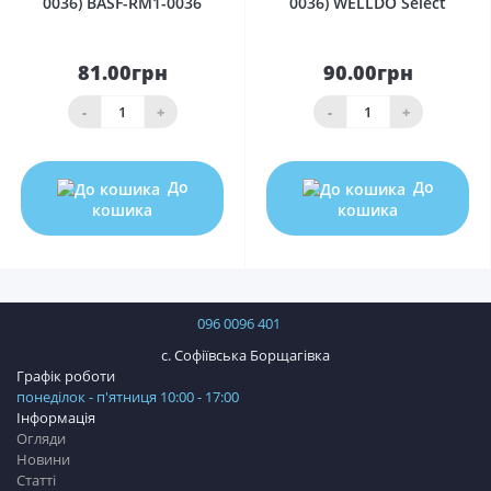
0036) BASF-RM1-0036
0036) WELLDO Select
81.00грн
90.00грн
-
+
-
+
До
До
кошика
кошика
096 0096 401
с. Софіївська Борщагівка
Графік роботи
понеділок - п'ятниця 10:00 - 17:00
Інформація
Огляди
Новини
Статті