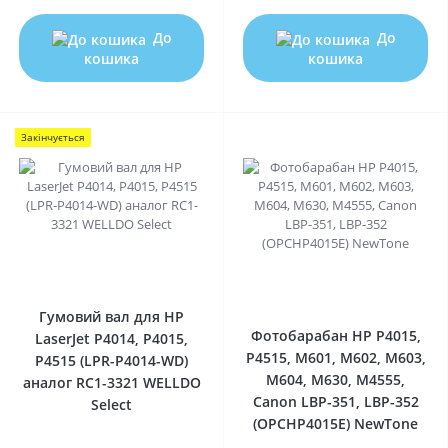
До
До
кошика
кошика
Закінчується
0
0
Гумовий вал для HP
Фотобарабан HP P4015,
LaserJet P4014, P4015,
P4515, M601, M602, M603,
P4515 (LPR-P4014-WD)
M604, M630, M4555,
аналог RC1-3321 WELLDO
Canon LBP-351, LBP-352
Select
(OPCHP4015E) NewTone