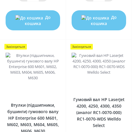
До
До
кошика
кошика
Закінчується
Закінчується
0
0
Гумовий вал HP LaserJet
Втулки (підшипники,
4200, 4250, 4300, 4350
бушинги) гумового валу
(аналог RC1-0070-000)
HP Enterprise 600 M601,
RC1-0070-WDS Welldo
M602, M603, M604, M605,
Select
M606, M630