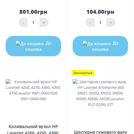
801.00грн
104.00грн
-
+
-
+
До
До
кошика
кошика
Закінчується
0
0
Коливальний вузол HP
Шестерня гумового валу
LaserJet 4200, 4250, 4300,