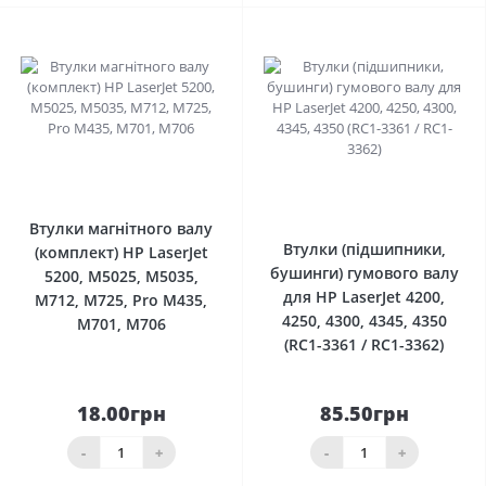
0
0
Втулки магнітного валу
Втулки (підшипники,
(комплект) HP LaserJet
бушинги) гумового валу
5200, M5025, M5035,
для HP LaserJet 4200,
M712, M725, Pro M435,
4250, 4300, 4345, 4350
M701, M706
(RC1-3361 / RC1-3362)
18.00грн
85.50грн
-
+
-
+