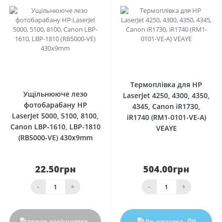
0
0
Термоплівка для HP
Ущільнююче лезо
LaserJet 4250, 4300, 4350,
фотобарабану HP
4345, Canon iR1730,
LaserJet 5000, 5100, 8100,
iR1740 (RM1-0101-VE-A)
Canon LBP-1610, LBP-1810
VEAYE
(RB5000-VE) 430x9mm
22.50грн
504.00грн
-
+
-
+
До