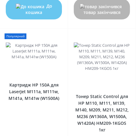
До
кошика
товар закінчився
Популярний
0
0
Картридж HP 150A для
LaserJet M111a, M111w,
Тонер Static Control для
M141a, M141w (W1500A)
HP M110, M111, M139,
M140, M209, M211, M212,
M236 (W1360A, W1500A,
W1420A) HM209-1KGOS
1кг