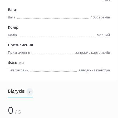
Вага
Вага
1000 грамiв
Колір
Колір
чорний
Призначення
Призначення
заправка картриджiв
Фасовка
Тип фасовки
заводська канiстра
Відгуків
0
0
/ 5