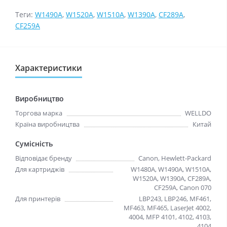
Теги:
W1490A
,
W1520A
,
W1510A
,
W1390A
,
CF289A
,
CF259A
Характеристики
Виробництво
Торгова марка
WELLDO
Країна виробництва
Китай
Сумісність
Відповідає бренду
Canon, Hewlett-Packard
Для картриджів
W1480A, W1490A, W1510A,
W1520A, W1390A, CF289A,
CF259A, Canon 070
Для принтерів
LBP243, LBP246, MF461,
MF463, MF465, LaserJet 4002,
4004, MFP 4101, 4102, 4103,
4104