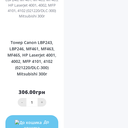
0
Тонер Canon LBP243,
LBP246, MF461, MF463,
MF465, HP LaserJet 4001,
4002, MFP 4101, 4102
(021220/DLC-300)
Mitsubishi 300г
306.00грн
-
+
До
кошика