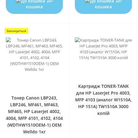
До
До
кошика
кошика
Закінчується
0
0
Картридж TONER-TANK
для HP LaserJet Pro 4003,
Тонер Canon LBP243,
MFP 4103 (аналог W1510A,
LBP246, MF461, MF463,
HP 151A) TW1510A 3000
MF465, HP LaserJet 4002,
копій
4004, MFP 4101, 4102, 4104
(WDTHW1510OEM-1) OEM
Welldo 1кг