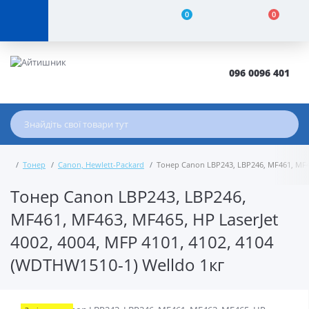
0
0
096 0096 401
Тонер
Canon, Hewlett-Packard
Тонер Canon LBP243, LBP246, MF461, MF46
Тонер Canon LBP243, LBP246,
MF461, MF463, MF465, HP LaserJet
4002, 4004, MFP 4101, 4102, 4104
(WDTHW1510-1) Welldo 1кг