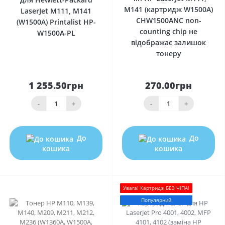
M141 (картридж W1500A)
LaserJet M111, M141
CHW1500ANC non-
(W1500A) Printalist HP-
counting chip не
W1500A-PL
відображає залишок
тонеру
1 255.50грн
270.00грн
-
+
-
+
До
До
кошика
кошика
Увага! Картридж БЕЗ ЧІПА!
Популярний