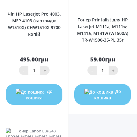
0
0
Чіп HP LaserJet Pro 4003,
Тонер Printalist для HP
MFP 4103 (картридж
LaserJet M111a, M111w,
W1510X) CHW1510X 9700
M141a, M141w (W1500A)
копiй
TR-W1500-35-PL 35г
495.00грн
59.00грн
-
+
-
+
До
До
кошика
кошика