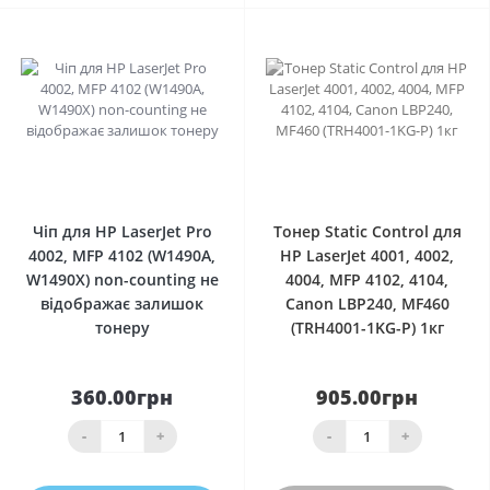
0
0
Чіп для HP LaserJet Pro
Тонер Static Control для
4002, MFP 4102 (W1490A,
HP LaserJet 4001, 4002,
W1490X) non-counting не
4004, MFP 4102, 4104,
відображає залишок
Canon LBP240, MF460
тонеру
(TRH4001-1KG-P) 1кг
360.00грн
905.00грн
-
+
-
+