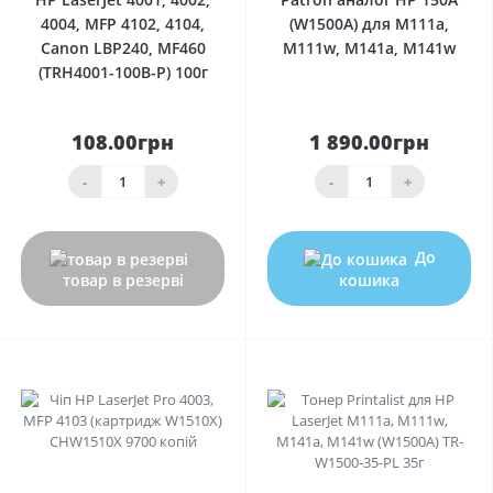
4004, MFP 4102, 4104,
(W1500A) для M111a,
Canon LBP240, MF460
M111w, M141a, M141w
(TRH4001-100B-P) 100г
108.00грн
1 890.00грн
-
+
-
+
До
товар в резерві
кошика