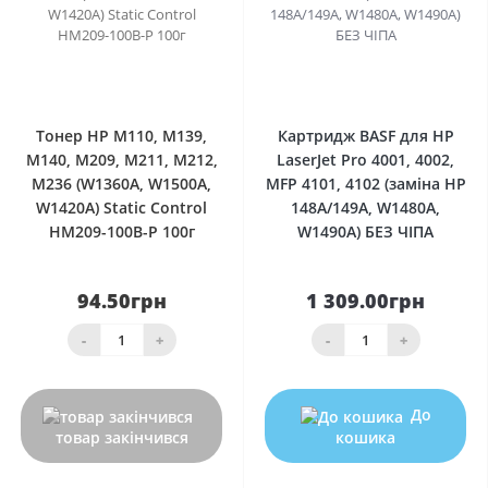
0
0
Тонер HP M110, M139,
Картридж BASF для HP
M140, M209, M211, M212,
LaserJet Pro 4001, 4002,
M236 (W1360A, W1500A,
MFP 4101, 4102 (заміна HP
W1420A) Static Control
148A/149A, W1480A,
HM209-100B-P 100г
W1490A) БЕЗ ЧІПА
94.50грн
1 309.00грн
-
+
-
+
До
товар закінчився
кошика