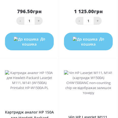
796.50грн
1 125.00грн
-
+
-
+
До
До
кошика
кошика
0
0
Картридж аналог HP 150A
Чіп HP LaserJet M111,
для Hewlett-Packard