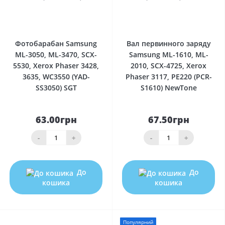
0
0
Фотобарабан Samsung
Вал первинного заряду
ML-3050, ML-3470, SCX-
Samsung ML-1610, ML-
5530, Xerox Phaser 3428,
2010, SCX-4725, Xerox
3635, WC3550 (YAD-
Phaser 3117, PE220 (PCR-
SS3050) SGT
S1610) NewTone
63.00грн
67.50грн
-
+
-
+
До
До
кошика
кошика
Популярний