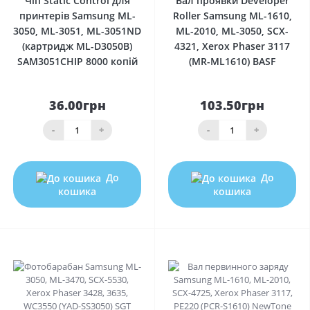
Чіп Static Control для
Вал проявки Developer
принтерів Samsung ML-
Roller Samsung ML-1610,
3050, ML-3051, ML-3051ND
ML-2010, ML-3050, SCX-
(картридж ML-D3050B)
4321, Xerox Phaser 3117
SAM3051CHIP 8000 копій
(MR-ML1610) BASF
36.00грн
103.50грн
-
+
-
+
До
До
кошика
кошика