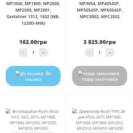
MP1600, MP1800, MP2000,
MP3054, MP4054SP,
MP2500, MP2001,
MP5054SP, MP6054SP,
Gestetner 1312, 1502 (WB-
MPC3002, MPC3502
1220D-ANK)
162.00грн
3 825.00грн
-
+
-
+
До
кошика
товар закінчився