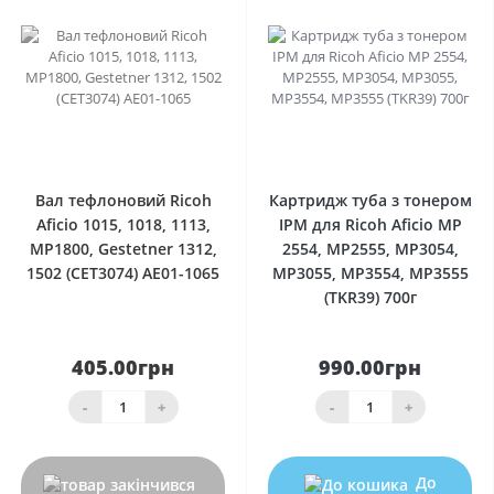
0
0
Вал тефлоновий Ricoh
Картридж туба з тонером
Aficio 1015, 1018, 1113,
IPM для Ricoh Aficio MP
MP1800, Gestetner 1312,
2554, MP2555, MP3054,
1502 (CET3074) AE01-1065
MP3055, MP3554, MP3555
(TKR39) 700г
405.00грн
990.00грн
-
+
-
+
До