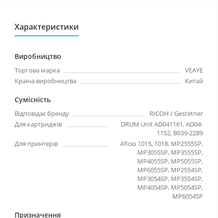
Характеристики
Виробництво
Торгова марка
VEAYE
Країна виробництва
Китай
Сумісність
Відповідає бренду
RICOH / Gestetner
Для картриджів
DRUM Unit AD041161, AD04-
1152, B039-2289
Для принтерів
Aficio 1015, 1018, MP2555SP,
MP3055SP, MP3555SP,
MP4055SP, MP5055SP,
MP6055SP, MP2554SP,
MP3054SP, MP3554SP,
MP4054SP, MP5054SP,
MP6054SP
Призначення