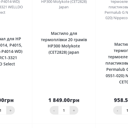
0
0
Мастило для
вал для HP
термоплівки 20 грамів
Масти
4014, P4015,
HP300 Molykote
термоп
R-P4014-WD)
(CET2828) Japan
термоеле
RC1-3321
пластиков
 Select
Permalub G
0551-020) 
CET
00грн
1 849.00грн
958.
кошика
До кошика
До 
+
-
+
-