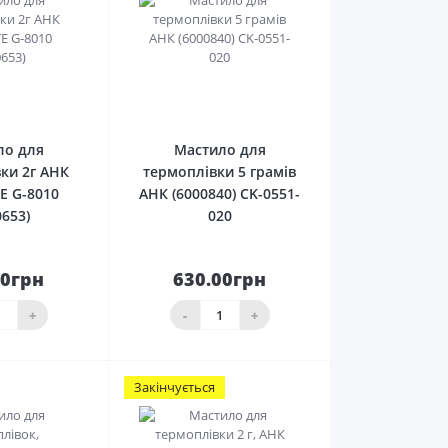
0
0
ло для
Мастило для
ки 2г АНК
термоплівки 5 грамів
E G-8010
АНК (6000840) CK-0551-
0653)
020
00грн
630.00грн
кошика
До кошика
+
-
+
Закінчується