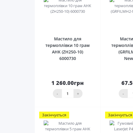
0
Мастило для
Масти
термоплівки 10 грам
термоплів
AHK (ZH250-10)
(GRFIL
6000730
New
1 260.00грн
67.
До кошика
До 
-
+
-
Закінчується
Закінчується