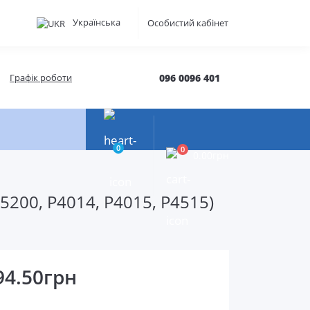
Українська
Особистий кабінет
Графік роботи
096 0096 401
0
0
0.00грн
5200, P4014, P4015, P4515)
94.50грн