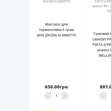
0
Мастило для
термоплівки 5 грам
Гумовий 
AHK (ZH250-5) 6000710
LaserJet P
P4515 (LP
аналог 
WELLDO
630.00грн
801.
До кошика
До 
-
+
-