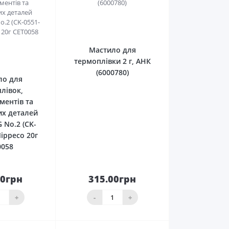
0
Мастило для
0
термоплівки 2 г, АНК
(6000780)
ло для
лівок,
ментів та
их деталей
 No.2 (CK-
Nippeco 20г
0058
50грн
315.00грн
кошика
До кошика
+
-
+