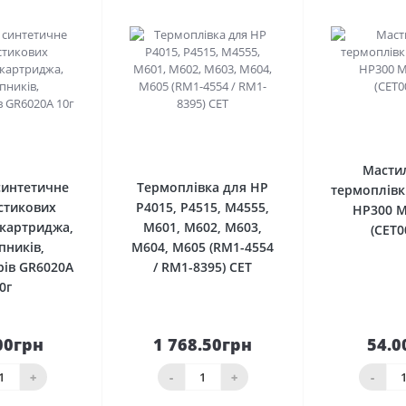
0
0
Масти
синтетичне
Термоплівка для HP
термоплівк
стикових
P4015, P4515, M4555,
HP300 M
 картриджа,
M601, M602, M603,
(CET0
пників,
M604, M605 (RM1-4554
рів GR6020A
/ RM1-8395) CET
0г
00грн
1 768.50грн
54.0
кошика
До кошика
До 
+
-
+
-