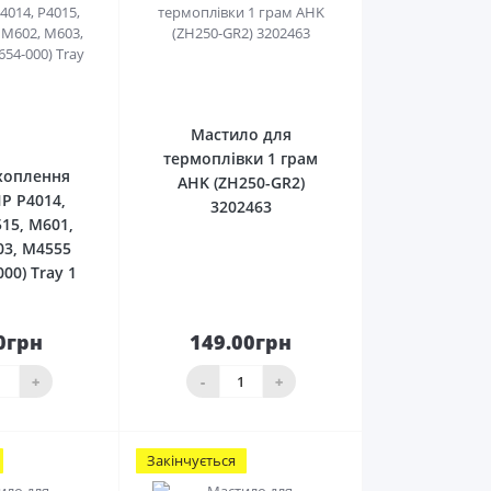
0
0
Мастило для
термоплівки 1 грам
хоплення
AHK (ZH250-GR2)
P P4014,
3202463
515, M601,
03, M4555
000) Tray 1
0грн
149.00грн
кошика
До кошика
+
-
+
Закінчується