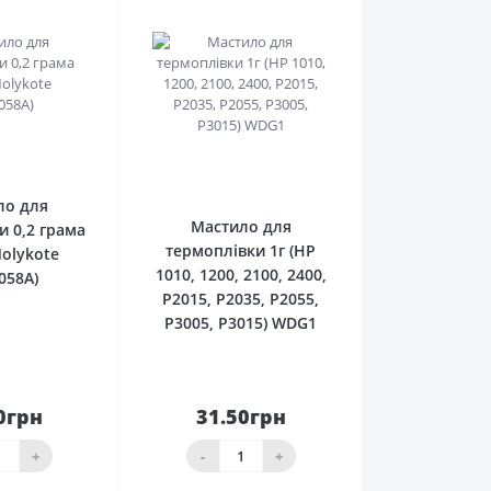
0
0
ло для
Мастило для
и 0,2 грама
термоплівки 1г (HP
olykote
1010, 1200, 2100, 2400,
058A)
P2015, P2035, P2055,
P3005, P3015) WDG1
0грн
31.50грн
кошика
До кошика
+
-
+