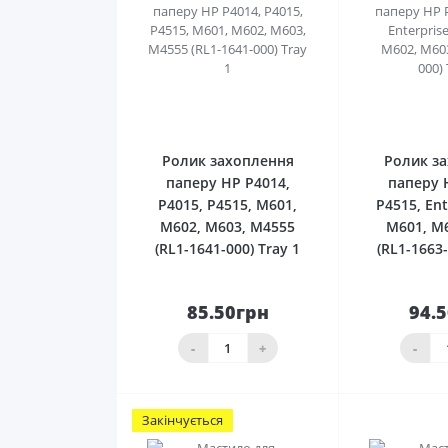
0
Ролик захоплення
Ролик з
паперу HP P4014,
паперу 
P4015, P4515, M601,
P4515, Ent
M602, M603, M4555
M601, M
(RL1-1641-000) Tray 1
(RL1-1663-
85.50грн
94.
До кошика
До 
-
+
-
Закінчується