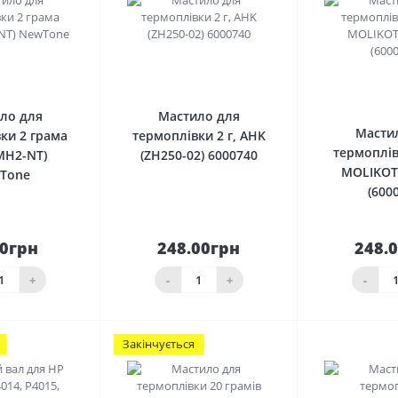
0
0
ло для
Мастило для
Масти
ки 2 грама
термоплівки 2 г, AHK
термоплів
MH2-NT)
(ZH250-02) 6000740
MOLIKOT
Tone
(600
50грн
248.00грн
248.
кошика
До кошика
До 
+
-
+
-
Закінчується