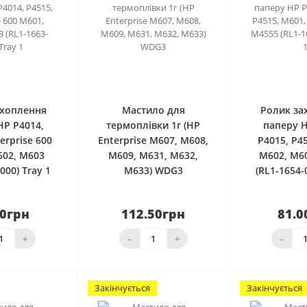
0
0
ахоплення
Мастило для
Ролик за
HP P4014,
термоплівки 1г (HP
паперу H
erprise 600
Enterprise M607, M608,
P4015, P4
602, M603
M609, M631, M632,
M602, M6
000) Tray 1
M633) WDG3
(RL1-1654-
50грн
112.50грн
81.0
кошика
До кошика
До 
+
-
+
-
Закінчується
Закінчується