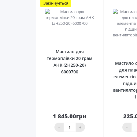
Закінчується
0
Мастило для
термоплівки 20 грам
Мастило 
AHK (ZH250-20)
для пла
6000700
елементів
підши
вентилято
1
1 845.00грн
225.
До кошика
До 
-
+
-