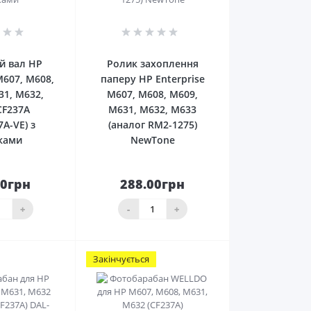
0
0
й вал HP
Ролик захоплення
M607, M608,
паперу HP Enterprise
31, M632,
M607, M608, M609,
CF237A
M631, M632, M633
A-VE) з
(аналог RM2-1275)
ками
NewTone
00грн
288.00грн
До
До
ика
кошика
+
-
+
Закінчується