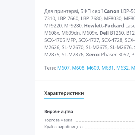
Для принтерві, БФП серії
Canon
LBP-50
7310, LBP-7660, LBP-7680, MF8030, MF8
MF9220, MF9280,
Hewlett-Packard
Lase
M608x, M609dn, M609x,
Dell
B1260, B1
SCX-4705 MFP, SCX-4727, SCX-4728, SCX-
M2626, SL-M2670, SL-M2675, SL-M2676, 
M2875, SL-M2876;
Xerox
Phaser 3052, P
Теги:
M607
,
M608
,
M609
,
M631
,
M632
,
M
Характеристики
Виробництво
Торгова марка
Країна виробництва