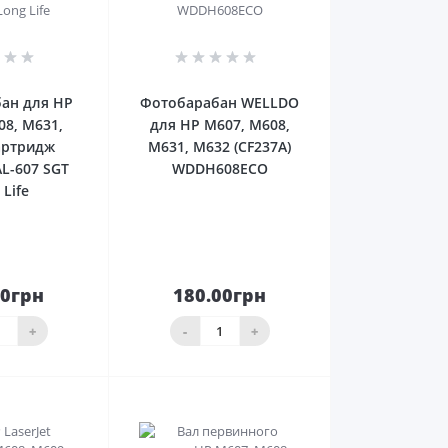
0
0
ан для HP
Фотобарабан WELLDO
08, M631,
для HP M607, M608,
артридж
M631, M632 (CF237A)
AL-607 SGT
WDDH608ECO
 Life
00грн
180.00грн
До
До
ика
кошика
+
-
+