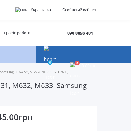
Українська
Особистий кабінет
Графік роботи
096 0096 401
0
0
0.00грн
 Samsung SCX-4728, SL-M2620 (RPCR-HP2600)
631, M632, M633, Samsung
45.00грн