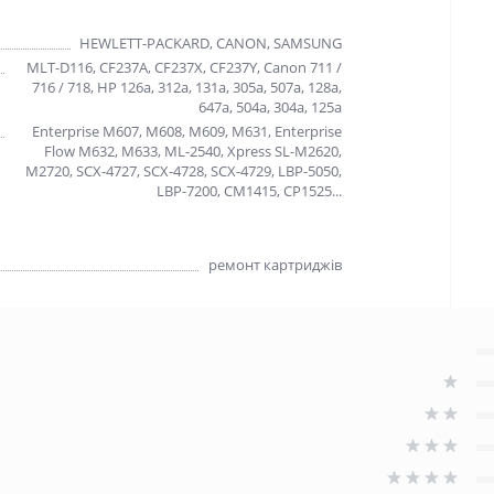
HEWLETT-PACKARD, CANON, SAMSUNG
MLT-D116, CF237A, CF237X, CF237Y, Canon 711 /
716 / 718, HP 126a, 312a, 131a, 305a, 507a, 128a,
647a, 504a, 304a, 125a
Enterprise M607, M608, M609, M631, Enterprise
Flow M632, M633, ML-2540, Xpress SL-M2620,
M2720, SCX-4727, SCX-4728, SCX-4729, LBP-5050,
LBP-7200, CM1415, CP1525...
ремонт картриджів