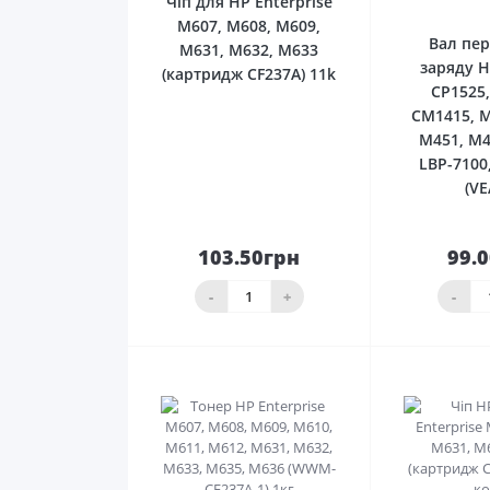
Чіп для HP Enterprise
M607, M608, M609,
Вал пе
M631, M632, M633
заряду H
(картридж CF237A) 11k
CP1525,
CM1415, M
M451, M4
LBP-7100
(VE
103.50грн
99.
До
кошика
ко
-
+
-