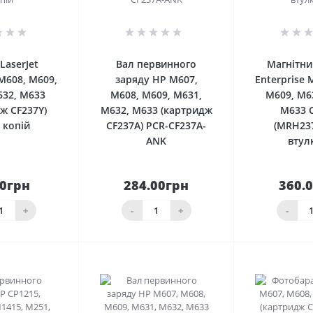
0
0
LaserJet
Вал первинного
Магнітни
 M608, M609,
заряду HP M607,
Enterprise 
632, M633
M608, M609, M631,
M609, M6
ж CF237Y)
M632, M633 (картридж
M633 
 копій
CF237A) PCR-CF237A-
(MRH237
ANK
втул
00грн
284.00грн
360.
До
До
шика
кошика
кош
+
-
+
-