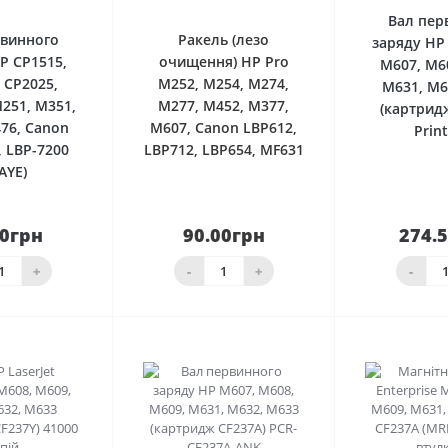
Вал пер
рвинного
Ракель (лезо
заряду HP 
P CP1515,
очищення) HP Pro
M607, M6
 CP2025,
M252, M254, M274,
M631, M6
251, M351,
M277, M452, M377,
(картрид
76, Canon
M607, Canon LBP612,
Print
, LBP-7200
LBP712, LBP654, MF631
AYE)
00грн
90.00грн
274.
До
шика
товар закінчився
кош
+
-
+
-