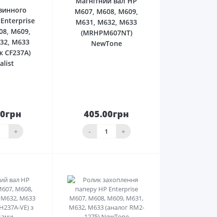
Магнітний вал HP
винного
M607, M608, M609,
Enterprise
M631, M632, M633
08, M609,
(MRHPM607NT)
32, M633
NewTone
ж CF237A)
alist
50грн
405.00грн
До
До
ика
кошика
+
-
+