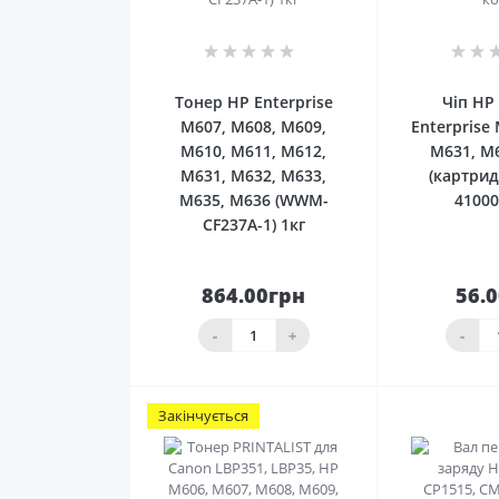
0
Тонер HP Enterprise
Чіп HP 
M607, M608, M609,
Enterprise
M610, M611, M612,
M631, M
M631, M632, M633,
(картрид
M635, M636 (WWM-
41000
CF237A-1) 1кг
864.00грн
56.
До
кошика
ко
-
+
-
Закінчується