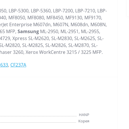
50, LBP-5300, LBP-5360, LBP-7200, LBP-7210, LBP-
040, MF8050, MF8080, MF8450, MF9130, MF9170,
rJet Enterprise M607dn, M607N, M608dn, M608N,
265 MFP,
Samsung
ML-2950, ML-2951, ML-2955,
4729, Xpress SL-M2620, SL-M2830, SL-M2625, SL-
SL-M2820, SL-M2825, SL-M2826, SL-M2870, SL-
haser 3260, Xerox WorkCentre 3215 / 3225 MFP.
633
,
CF237A
HANP
Корея