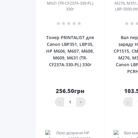
0
Тонер PRINTALIST для
Вал пе
Canon LBP351, LBP35,
заряду H
HP M606, M607, M608,
CP1515, CM
M609, M631 (TR-
M276, M3
CF237A-330-PL) 330г
Canon LBP
PCRH
256.50грн
103.
До
кошика
ко
-
+
-