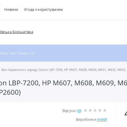
Новини
Угода з користувачем
фіївська Борщагівка
Вал первинного заряду Canon LBP-7200, HP M607, M608, M609, M631, M632, M633,
on LBP-7200, HP M607, M608, M609, M
P2600)
Відгуки:
(0)
Виробники
HANP