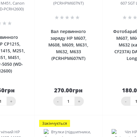
0
0
Вал первинного
Фотобараб
рвинного
заряду HP M607,
M607, M6
P CP1215,
M608, M609, M631,
M632 (к
1415, M251,
M632, M633
CF237A) D
51, M451,
(PCRHPM607NT)
Long
-5050 (WD-
2600)
50грн
270.00грн
180.
До
До
шика
кошика
кош
+
-
+
-
Закінчується