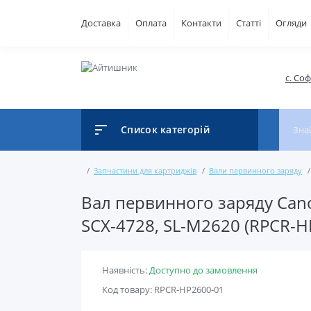
Доставка
Оплата
Контакти
Статті
Огляди
с. Со
Список категорій
Запчастини для картриджів
Вали первинного заряду
Вал первинного заряду Can
SCX-4728, SL-M2620 (RPCR-H
Наявність:
Доступно до замовлення
Код товару: RPCR-HP2600-01