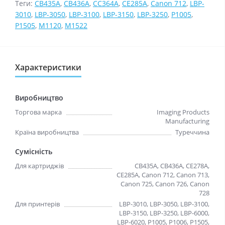
Теги:
CB435A
,
CB436A
,
CC364A
,
CE285A
,
Canon 712
,
LBP-
3010
,
LBP-3050
,
LBP-3100
,
LBP-3150
,
LBP-3250
,
P1005
,
P1505
,
M1120
,
M1522
Характеристики
Виробництво
Торгова марка
Imaging Products
Manufacturing
Країна виробництва
Туреччина
Сумісність
Для картриджів
CB435A, CB436A, CE278A,
CE285A, Canon 712, Canon 713,
Canon 725, Canon 726, Canon
728
Для принтерів
LBP-3010, LBP-3050, LBP-3100,
LBP-3150, LBP-3250, LBP-6000,
LBP-6020, P1005, P1006, P1505,