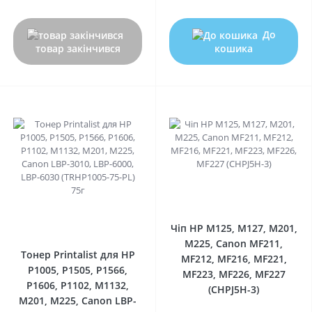
До
товар закінчився
кошика
0
0
Чіп HP M125, M127, M201,
M225, Canon MF211,
Тонер Printalist для HP
MF212, MF216, MF221,
P1005, P1505, P1566,
MF223, MF226, MF227
P1606, P1102, M1132,
(CHPJ5H-3)
M201, M225, Canon LBP-