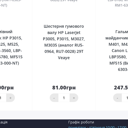
0
0
Шестерня гумового
мівний
Гальм
валу HP LaserJet
 HP P3015,
майданчик
P3005, P3015, M3027,
25, M525,
M401, M4
M3035 (аналог RU5-
-3560, LBP-
Canon L
0964, RU7-0028) 29T
6780, MF515
LBP3580,
Veaye
3-000-NT)
MF515 (B
6303
00грн
81.00грн
247.
До
До
шика
кошика
кош
+
-
+
-
ація
Графік роботи
понеділок - п'ятниця 10:00 - 17:00