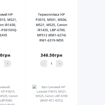
0
0
овий HP
Термоплівка HP
3015, M521,
P3015, M501, M506,
on iR1430,
M521, M525, Canon
R-P3015HQ-
iR1435, LBP-6700,
VEAYE
MF512 (RM1-6274)
RM1-6319-WD5
00грн
346.50грн
До
До
ика
кошика
+
-
+