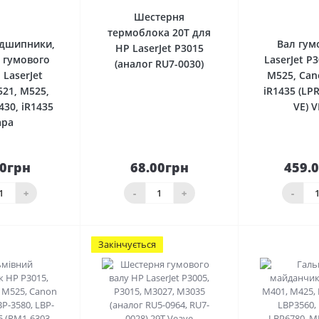
0
Шестерня
термоблока 20T для
ідшипники,
Вал гум
HP LaserJet P3015
 гумового
LaserJet P
(аналог RU7-0030)
 LaserJet
M525, Can
521, M525,
iR1435 (LP
430, iR1435
VE) 
ара
00грн
68.00грн
459.
До
До
шика
кошика
кош
+
-
+
-
Закінчується