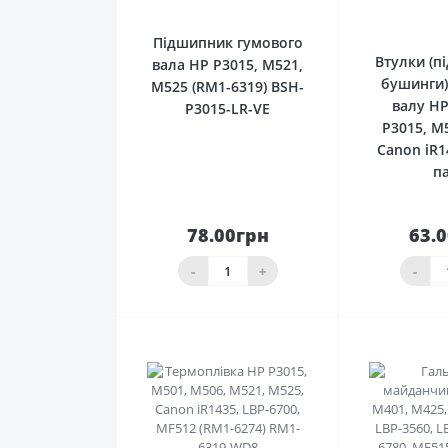
Підшипник гумового
Втулки (п
вала HP P3015, M521,
бушинги)
M525 (RM1-6319) BSH-
валу HP
P3015-LR-VE
P3015, M
Canon iR1
п
78.00грн
63.
До
кошика
ко
-
+
-