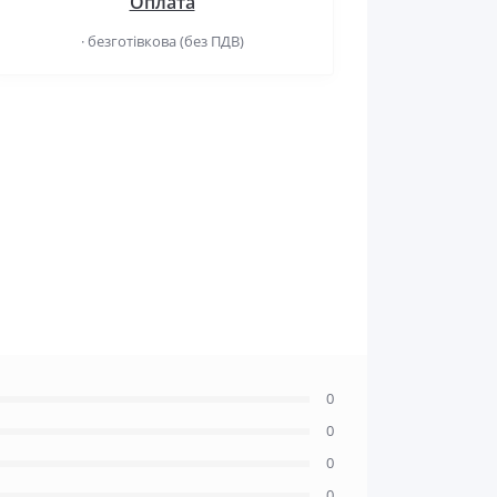
Оплата
· безготівкова (без ПДВ)
0
0
0
0