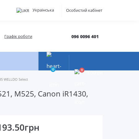
Українська
Особистий кабінет
Графік роботи
096 0096 401
0
0
0.00грн
35 WELLDO Select
521, M525, Canon iR1430,
193.50грн