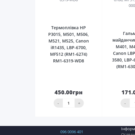
0
Термоплівка HP
Галь
P3015, M501, M506,
майданчик
M521, M525, Canon
M401, M4
iR1435, LBP-6700,
Canon LBP
MF512 (RM1-6274)
3580, LBP-
RM1-6319-WD8
(RM1-630
450.00грн
171.
До
кошика
ко
-
+
-
Інформ
096 0096 401
Огляди