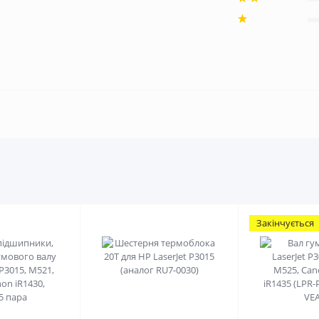
Закінчується
0