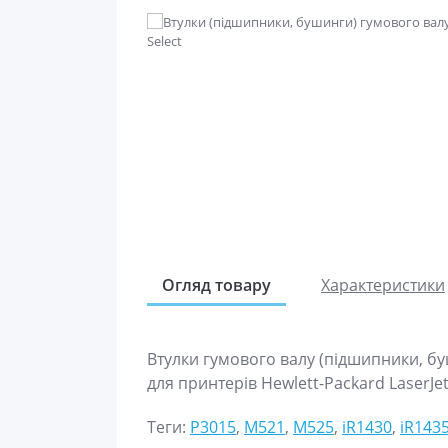
Огляд товару
Характеристики
Втулки гумового валу (підшипники, б
для принтерів Hewlett-Packard LaserJet
Теги:
P3015
,
M521
,
M525
,
iR1430
,
iR143