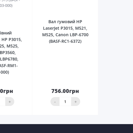
0
0
Вал гумовий HP
LaserJet P3015, M521,
івний
M525, Canon LBP-6700
 HP P3015,
(BASF-RC1-6372)
25, M525,
BP3560,
 LBP6780,
ASF-RM1-
-000)
50грн
756.00грн
До
До
ика
кошика
+
-
+