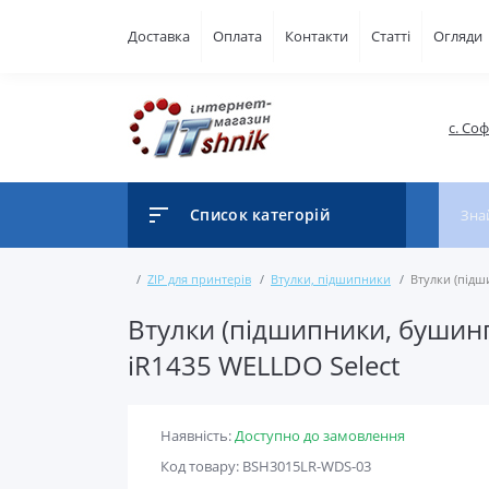
Доставка
Оплата
Контакти
Статті
Огляди
с. Со
Список категорій
ZIP для принтерів
Втулки, підшипники
Втулки (підш
Втулки (підшипники, бушинги
iR1435 WELLDO Select
Наявність:
Доступно до замовлення
Код товару: BSH3015LR-WDS-03