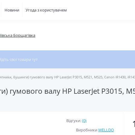
Новини
Угода з користувачем
фіївська Борщагівка
ипники, бушинги) гумового валу HP LaserJet P3015, M521, M525, Canon iR1430, iR14
) гумового валу HP LaserJet P3015, M
Відгуки:
(0)
Виробники
WELLDO