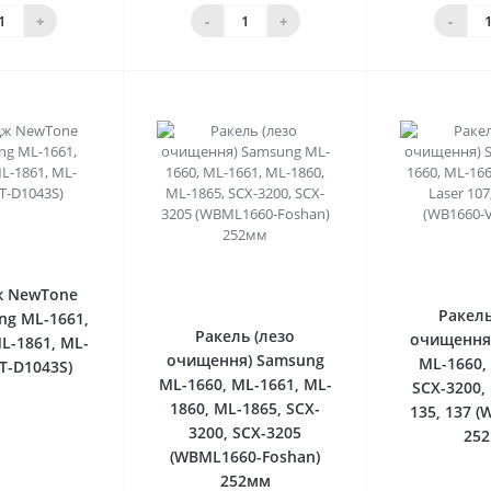
шика
кошика
кош
+
-
+
-
0
0
ж NewTone
Ракель
ng ML-1661,
Ракель (лезо
очищення
L-1861, ML-
очищення) Samsung
ML-1660,
T-D1043S)
ML-1660, ML-1661, ML-
SCX-3200, 
1860, ML-1865, SCX-
135, 137 (
3200, SCX-3205
25
(WBML1660-Foshan)
252мм