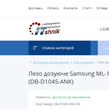
Доставка
Оплата
Контакти
Статті
Огляди
с. Со
Список категорій
Запчастини для картриджів
Леза дозування
Лезо доз
Лезо дозуюче Samsung ML-166
(DB-D104S-ANK)
Наявність:
Доступно до замовлення
Код товару: DB-D104S-ANK-04