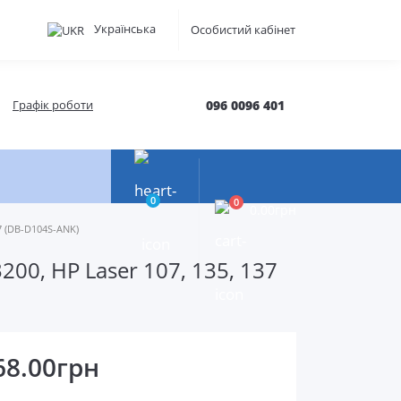
Українська
Особистий кабінет
Графік роботи
096 0096 401
0
0
0.00грн
7 (DB-D104S-ANK)
00, HP Laser 107, 135, 137
68.00грн