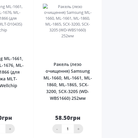
0
0
g ML-1661,
Ракель (лезо
L-1676, ML-
очищення) Samsung
1866 (для
ML-1660, ML-1661, ML-
жа MLT-
1860, ML-1865, SCX-
Wellchip
3200, SCX-3205 (WD-
WBS1660) 252мм
0грн
58.50грн
До
До
ика
кошика
+
-
+