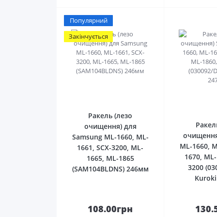
Популярний
Закінчується
0
Ракель (лезо
Ракел
очищення) для
очищення
Samsung ML-1660, ML-
ML-1660, M
1661, SCX-3200, ML-
1670, ML-
1665, ML-1865
3200 (03
(SAM104BLDNS) 246мм
Kurok
108.00грн
130.
До