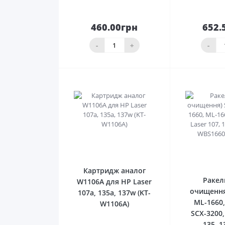
460.00грн
652.
До
кошика
ко
-
+
-
0
Картридж аналог
Ракел
W1106A для HP Laser
очищення
107a, 135a, 137w (KT-
ML-1660,
W1106A)
SCX-3200,
135, 1