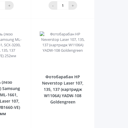
ика
кошика
+
-
+
0
0
Фотобарабан HP
 (лезо
Neverstop Laser 107,
) Samsung
135, 137 (картридж
 ML-1661,
W1106A) YADW-108
Laser 107,
Goldengreen
WB1660-VE)
2мм