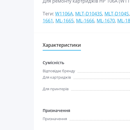
Для ремонту картриджів
HP 106A (W11
Теги:
W1106A
,
MLT-D1043S
,
MLT-D104S
1661
,
ML-1665
,
ML-1666
,
ML-1670
,
ML-1
Характеристики
Сумісність
Відповідає бренду
Для картриджів
Для принтерів
Призначення
Призначення