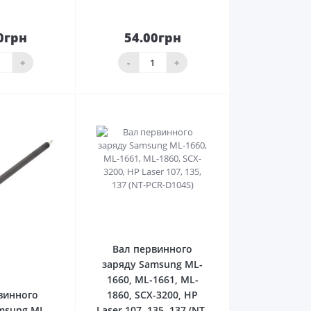
0грн
54.00грн
До
До
ика
кошика
+
-
+
0
Вал первинного
заряду Samsung ML-
0
1660, ML-1661, ML-
винного
1860, SCX-3200, HP
msung ML-
Laser 107, 135, 137 (NT-