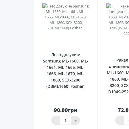
0
Лезо дозуюче
Ракел
Samsung ML-1660, ML-
очищення
1661, ML-1665, ML-
ML-1660, M
1666, ML-1670, ML-
1860, ML-
1860, SCX-3200
3200, SCX
(DBML1660) Foshan
D104S-252
90.00грн
72.
До
кошика
ко
-
+
-