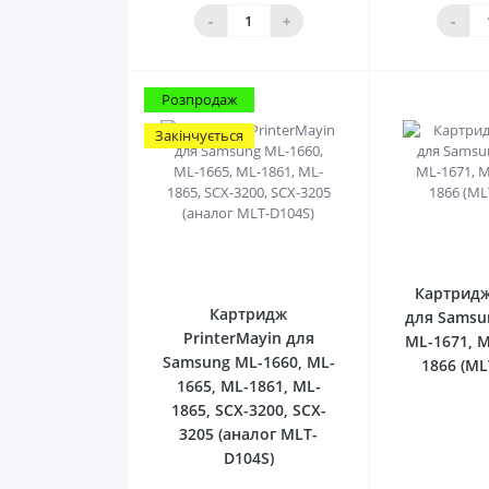
кошика
ко
-
+
-
Розпродаж
Закінчується
0
Картрид
Картридж
для Samsu
PrinterMayin для
ML-1671, M
Samsung ML-1660, ML-
1866 (ML
1665, ML-1861, ML-
1865, SCX-3200, SCX-
3205 (аналог MLT-
D104S)