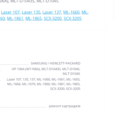
06A),
MLT-D1043S, MLT-D104S.
,
Laser 107
,
Laser 135
,
Laser 137
,
ML-1660
,
ML-
860
,
ML-1861
,
ML-1865
,
SCX-3200
,
SCX-3205
SAMSUNG / HEWLETT-PACKARD
HP 106A (W1106A), MLT-D1043S, MLT-D104S,
MLT-D104X
Laser 107, 135, 137, ML-1660, ML-1661, ML-1665,
ML-1666, ML-1670, ML-1860, ML-1861, ML-1865,
SCX-3200, SCX-3205
ремонт картриджів