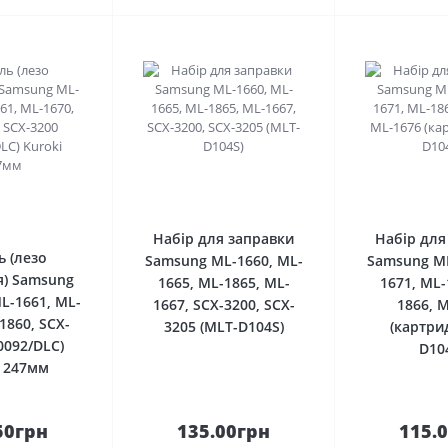
0
0
Набір для заправки
Набір для
ь (лезо
Samsung ML-1660, ML-
Samsung ML
) Samsung
1665, ML-1865, ML-
1671, ML-
L-1661, ML-
1667, SCX-3200, SCX-
1866, 
1860, SCX-
3205 (MLT-D104S)
(картри
0092/DLC)
D10
i 247мм
50грн
135.00грн
115.
До
До