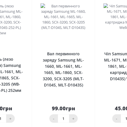
0
0
Вал первинного
Чіп Samsun
ь (лезо
заряду Samsung ML-
ML-1671, M
) Samsung
1660, ML-1661, ML-
1861, ML-
L-1661, ML-
1665, ML-1860, SCX-
картрид
1865, SCX-
3200, SCX-3205 (MLT-
D1043S) 
-3205 (WB-
D104S, MLT-D1043S)
-PL) 252мм
00грн
99.00грн
45.0
До
До
шика
кошика
кош
+
-
+
-