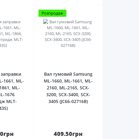
Розпродаж
0
0
 заправки
Вал гумовий Samsung
-1661, ML-
ML-1660, ML-1661, ML-
1861, ML-
2160, ML-2165, SCX-
ML-1676
3200, SCX-3400, SCX-
дж MLT-
3405 (JC66-02716B)
43S)
00грн
409.50грн
До
До