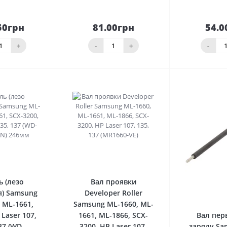
50грн
81.00грн
54.0
До
До
шика
кошика
кош
+
-
+
-
0
0
ь (лезо
Вал проявки
) Samsung
Developer Roller
 ML-1661,
Samsung ML-1660, ML-
 Laser 107,
1661, ML-1866, SCX-
Вал пер
37 (WD-
3200, HP Laser 107,
заряду Sa