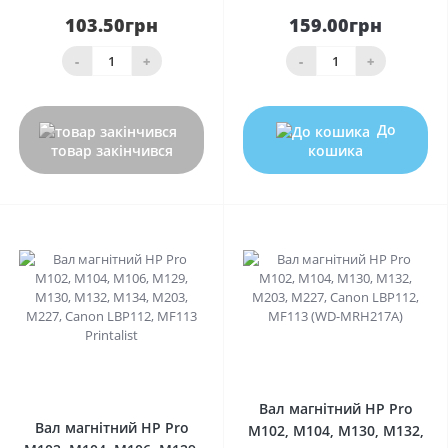
103.50грн
159.00грн
-
+
-
+
До
товар закінчився
кошика
0
0
Вал магнітний HP Pro
Вал магнітний HP Pro
M102, M104, M130, M132,