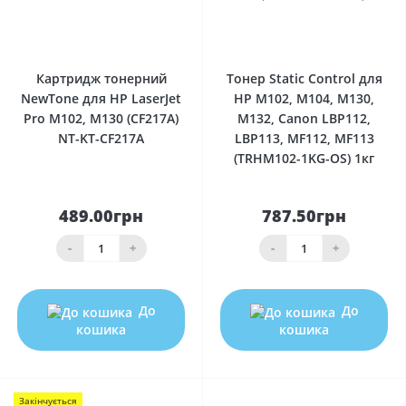
0
0
Картридж тонерний
Тонер Static Control для
NewTone для HP LaserJet
HP M102, M104, M130,
Pro M102, M130 (CF217A)
M132, Canon LBP112,
NT-KT-CF217A
LBP113, MF112, MF113
(TRHM102-1KG-OS) 1кг
489.00грн
787.50грн
-
+
-
+
До
До
кошика
кошика
Закінчується