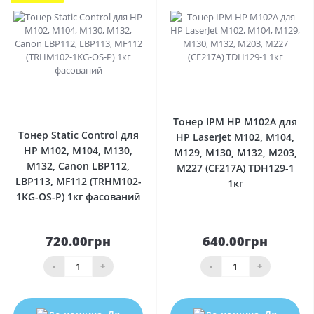
0
0
Тонер IPM HP M102A для
Тонер Static Control для
HP LaserJet M102, M104,
HP M102, M104, M130,
M129, M130, M132, M203,
M132, Canon LBP112,
M227 (CF217A) TDH129-1
LBP113, MF112 (TRHM102-
1кг
1KG-OS-P) 1кг фасований
720.00грн
640.00грн
-
+
-
+