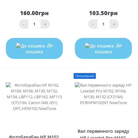
160.00грн
103.50грн
-
+
-
+
До
До
кошика
кошика
Популярний
0
0
Вал первинного заряду
Фотобарабан HP M102,
HP LaserJet Pro M102,