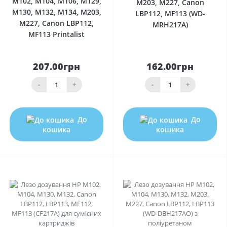
M102, M104, M106, M129,
M203, M227, Canon
M130, M132, M134, M203,
LBP112, MF113 (WD-
M227, Canon LBP112,
MRH217A)
MF113 Printalist
207.00грн
162.00грн
-
+
-
+
До
До
кошика
кошика