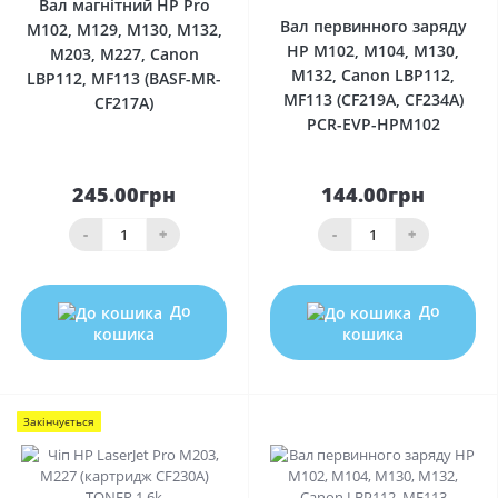
Вал магнітний HP Pro
Вал первинного заряду
M102, M129, M130, M132,
HP M102, M104, M130,
M203, M227, Canon
M132, Canon LBP112,
LBP112, MF113 (BASF-MR-
MF113 (CF219A, CF234A)
CF217A)
PCR-EVP-HPM102
245.00грн
144.00грн
-
+
-
+
До
До
кошика
кошика
Закінчується