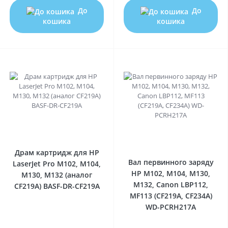
До
До
кошика
кошика
0
0
Драм картридж для HP
Вал первинного заряду
LaserJet Pro M102, M104,
HP M102, M104, M130,
M130, M132 (аналог
M132, Canon LBP112,
CF219A) BASF-DR-CF219A
MF113 (CF219A, CF234A)
WD-PCRH217A