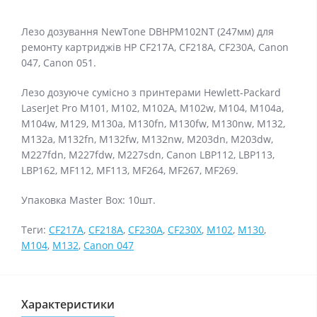
Лезо дозування NewTone DBHPM102NT (247мм) для
ремонту картриджів HP CF217A, CF218A, CF230A, Canon
047, Canon 051.
Лезо дозуюче сумісно з принтерами Hewlett-Packard
LaserJet Pro M101, M102, M102A, M102w, M104, M104a,
M104w, M129, M130a, M130fn, M130fw, M130nw, M132,
M132a, M132fn, M132fw, M132nw, M203dn, M203dw,
M227fdn, M227fdw, M227sdn, Canon LBP112, LBP113,
LBP162, MF112, MF113, MF264, MF267, MF269.
Упаковка Master Box: 10шт.
Теги:
CF217A
,
CF218A
,
CF230A
,
CF230X
,
M102
,
M130
,
M104
,
M132
,
Canon 047
Характеристики