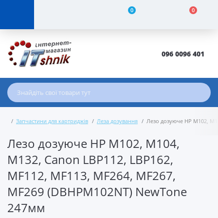
0
0
096 0096 401
Запчастини для картриджів
Леза дозування
Лезо дозуюче HP M102, M1
Лезо дозуюче HP M102, M104,
M132, Canon LBP112, LBP162,
MF112, MF113, MF264, MF267,
MF269 (DBHPM102NT) NewTone
247мм