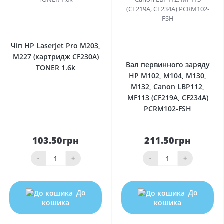
0
0
Чіп HP LaserJet Pro M203,
M227 (картридж CF230A)
Вал первинного заряду
TONER 1.6k
HP M102, M104, M130,
M132, Canon LBP112,
MF113 (CF219A, CF234A)
PCRM102-FSH
103.50грн
211.50грн
-
+
-
+
До
До
кошика
кошика