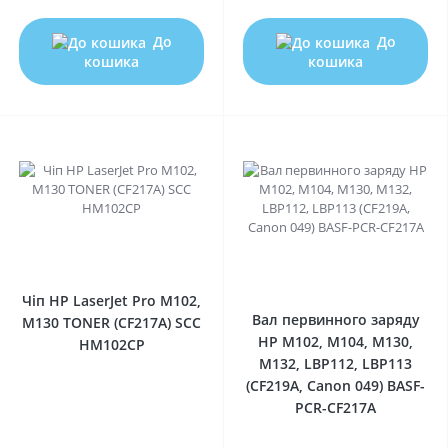
До
До
кошика
кошика
0
0
Чіп HP LaserJet Pro M102,
Вал первинного заряду
M130 TONER (CF217A) SCC
HP M102, M104, M130,
HM102CP
M132, LBP112, LBP113
(CF219A, Canon 049) BASF-
PCR-CF217A