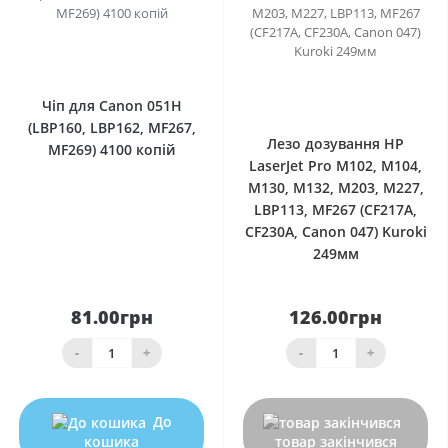
0
0
Чіп для Canon 051H
(LBP160, LBP162, MF267,
Лезо дозування HP
MF269) 4100 копій
LaserJet Pro M102, M104,
M130, M132, M203, M227,
LBP113, MF267 (CF217A,
CF230A, Canon 047) Kuroki
249мм
81.00грн
126.00грн
-
+
-
+
До
кошика
товар закінчився