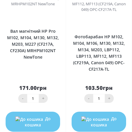
0
0
Вал магнітний HP Pro
Фотобарабан HP M102,
M102, M104, M130, M132,
M104, M106, M130, M132,
M203, M227 (CF217A,
M134, M203, LBP112,
CF230A) MRHPM102NT
LBP113, MF112, MF113
NewTone
(CF219A, Canon 049) OPC-
CF217A-TL
171.00грн
103.50грн
-
+
-
+
До
До
кошика
кошика