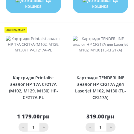
До
До
кошика
кошика
Закінчується
0
0
Картридж Printalist
Картридж TENDERLINE
аналог HP 17A CF217A
аналог HP CF217A для
(M102, M129, M130) HP-
LaserJet M102, M130 (TL-
CF217A-PL
CF217A)
1 179.00грн
319.00грн
-
+
-
+