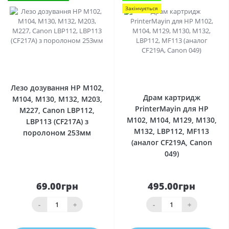
Закінчується
0
0
Лезо дозування HP M102,
Драм картридж
M104, M130, M132, M203,
PrinterMayin для HP
M227, Canon LBP112,
M102, M104, M129, M130,
LBP113 (CF217A) з
M132, LBP112, MF113
поролоном 253мм
(аналог CF219A, Canon
049)
69.00грн
495.00грн
-
+
-
+