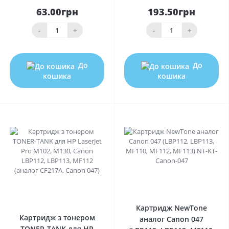
63.00грн
193.50грн
-
+
-
+
До
До
кошика
кошика
0
0
Картридж NewTone
Картридж з тонером
аналог Canon 047
TONER-TANK для HP