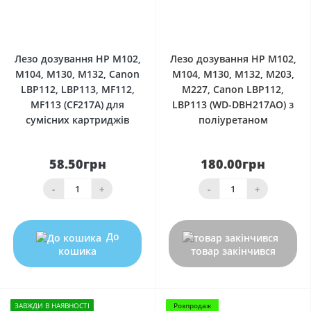
0
0
Лезо дозування HP M102,
Лезо дозування HP M102,
M104, M130, M132, Canon
M104, M130, M132, M203,
LBP112, LBP113, MF112,
M227, Canon LBP112,
MF113 (CF217A) для
LBP113 (WD-DBH217AO) з
сумісних картриджів
поліуретаном
58.50грн
180.00грн
-
+
-
+
До
кошика
товар закінчився
ЗАВЖДИ В НАЯВНОСТІ
Розпродаж