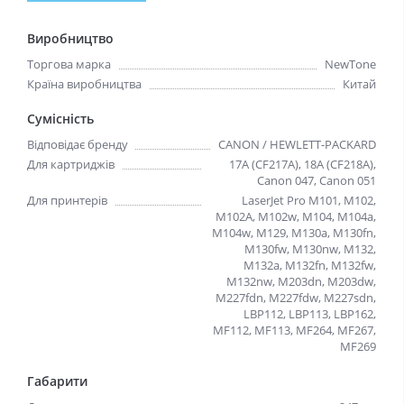
Виробництво
Торгова марка
NewTone
Країна виробництва
Китай
Сумісність
Відповідає бренду
CANON / HEWLETT-PACKARD
Для картриджів
17A (CF217A), 18A (CF218A),
Canon 047, Canon 051
Для принтерів
LaserJet Pro M101, M102,
M102A, M102w, M104, M104a,
M104w, M129, M130a, M130fn,
M130fw, M130nw, M132,
M132a, M132fn, M132fw,
M132nw, M203dn, M203dw,
M227fdn, M227fdw, M227sdn,
LBP112, LBP113, LBP162,
MF112, MF113, MF264, MF267,
MF269
Габарити