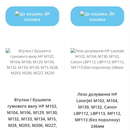
До
До
кошика
кошика
0
0
Лезо дозування HP
Втулки / бушинги
LaserJet M102, M104,
гумового валу HP M102,
M130, M132, Canon
M104, M106, M129, M130,
LBP112, LBP113, MF112,
M132, M133, M134, M15,
MF113 (без поролону)
M28, M203, M206, M227,
246мм