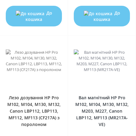
До
До
кошика
кошика
0
0
Лезо дозування HP Pro
Вал магнітний HP Pro
M102, M104, M130, M132,
M102, M104, M130, M132,
Canon LBP112, LBP113,
M203, M227, Canon
MF112, MF113 (CF217A) з
LBP112, MF113 (MR217A-
поролоном
VE)