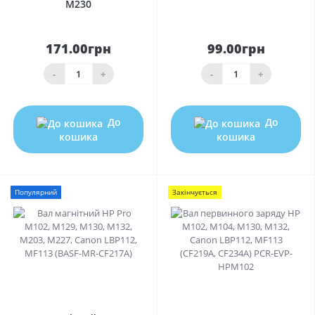
M230
171.00грн
99.00грн
-
+
-
+
До
До
кошика
кошика
Популярний
Закінчується
0
0