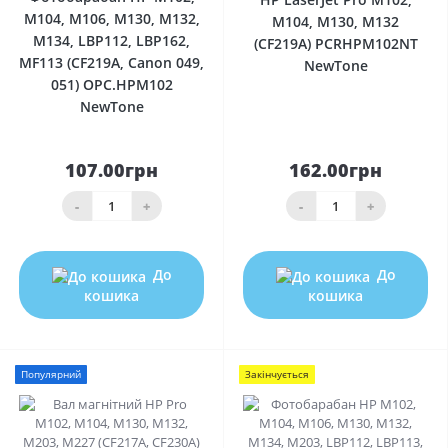
M104, M106, M130, M132,
M104, M130, M132
M134, LBP112, LBP162,
(CF219A) PCRHPM102NT
MF113 (CF219A, Canon 049,
NewTone
051) OPC.HPM102
NewTone
107.00грн
162.00грн
-
+
-
+
До
До
кошика
кошика
Популярний
Закінчується