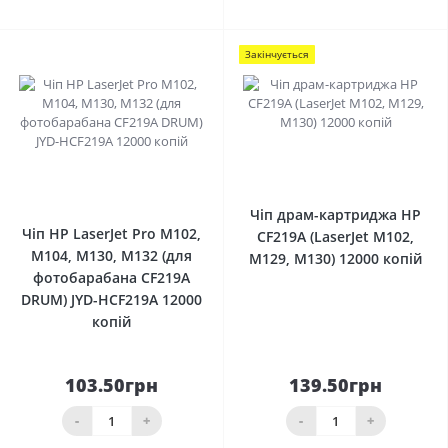
Закінчується
0
0
Чіп драм-картриджа HP
Чіп HP LaserJet Pro M102,
CF219A (LaserJet M102,
M104, M130, M132 (для
M129, M130) 12000 копiй
фотобарабана CF219A
DRUM) JYD-HCF219A 12000
копій
103.50грн
139.50грн
-
+
-
+