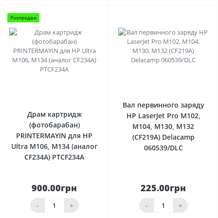
Розпродаж
1
0
Вал первинного заряду
Драм картридж
HP LaserJet Pro M102,
(фотобарабан)
M104, M130, M132
PRINTERMAYIN для HP
(CF219A) Delacamp
Ultra M106, M134 (аналог
060539/DLC
CF234A) PTCF234A
900.00грн
225.00грн
-
+
-
+