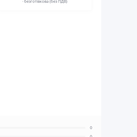
· безготівкова (без ПДВ)
0
0