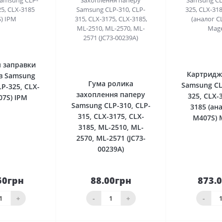
0
0
я заправки
Картридж
в Samsung
Гума ролика
Samsung CL
LP-325, CLX-
захоплення паперу
325, CLX-
07S) IPM
Samsung CLP-310, CLP-
3185 (ан
315, CLX-3175, CLX-
M407S) 
3185, ML-2510, ML-
2570, ML-2571 (JC73-
00239A)
50грн
88.00грн
873.
До
До
шика
кошика
кош
+
-
+
-