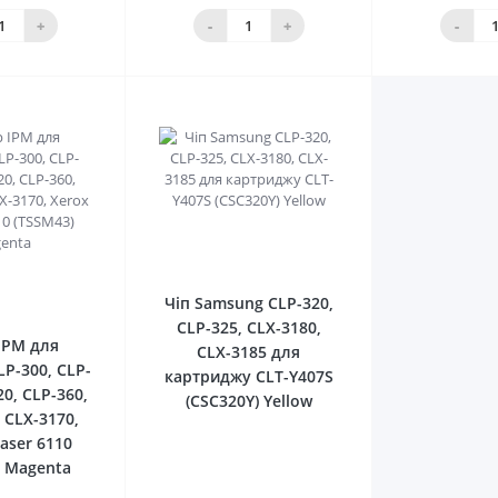
шика
кошика
кош
+
-
+
-
0
0
Чіп Samsung CLP-320,
CLP-325, CLX-3180,
IPM для
CLX-3185 для
P-300, CLP-
картриджу CLT-Y407S
20, CLP-360,
(CSC320Y) Yellow
 CLX-3170,
aser 6110
) Magenta