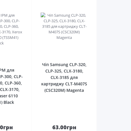
0
0
Чіп Samsung CLP-320,
IPM для
CLP-325, CLX-3180,
P-300, CLP-
CLX-3185 для
0, CLP-360,
картриджу CLT-M407S
 CLX-3170,
(CSC320M) Magenta
aser 6110
) Black
00грн
63.00грн
До
До