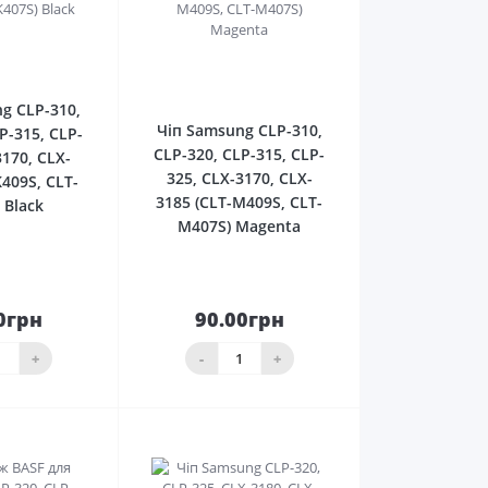
0
0
g CLP-310,
Чіп Samsung CLP-310,
P-315, CLP-
CLP-320, CLP-315, CLP-
3170, CLX-
325, CLX-3170, CLX-
K409S, CLT-
3185 (CLT-M409S, CLT-
 Black
M407S) Magenta
0грн
90.00грн
До
До
ика
кошика
+
-
+