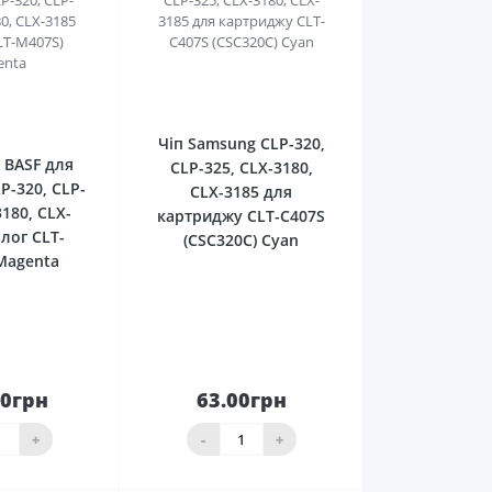
0
0
Чіп Samsung CLP-320,
 BASF для
CLP-325, CLX-3180,
P-320, CLP-
CLX-3185 для
3180, CLX-
картриджу CLT-C407S
алог CLT-
(CSC320C) Cyan
Magenta
00грн
63.00грн
До
До
ика
кошика
+
-
+