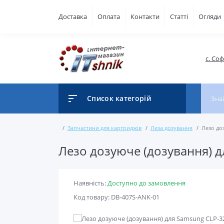
Доставка
Оплата
Контакти
Статті
Огляди
с. Со
Список категорій
Запчастини для картриджів
Леза дозування
Лезо до
Лезо дозуюче (дозування) д
Наявність:
Доступно до замовлення
Код товару: DB-407S-ANK-01