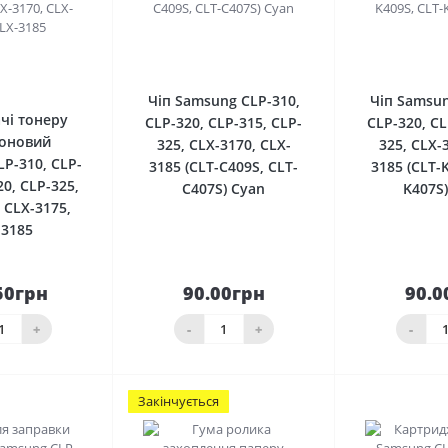
0
0
Чіп Samsung CLP-310,
Чіп Samsun
чі тонеру
CLP-320, CLP-315, CLP-
CLP-320, CL
оновий
325, CLX-3170, CLX-
325, CLX-
P-310, CLP-
3185 (CLT-C409S, CLT-
3185 (CLT-
20, CLP-325,
C407S) Cyan
K407S)
 CLX-3175,
-3185
50грн
90.00грн
90.0
До
До
шика
кошика
кош
+
-
+
-
Закінчується