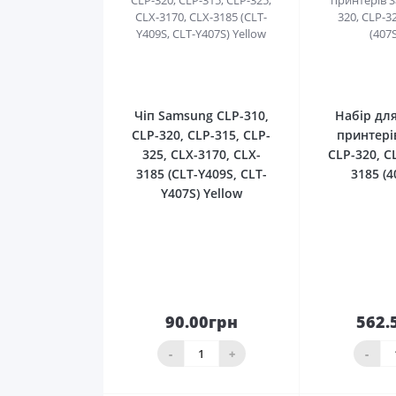
0
Чіп Samsung CLP-310,
Набір дл
CLP-320, CLP-315, CLP-
принтері
325, CLX-3170, CLX-
CLP-320, C
3185 (CLT-Y409S, CLT-
3185 (4
Y407S) Yellow
90.00грн
562.
До
кошика
ко
-
+
-