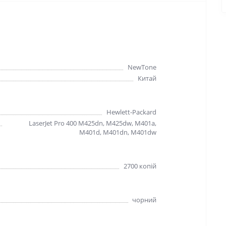
NewTone
Китай
Hewlett-Packard
LaserJet Pro 400 M425dn, M425dw, M401a,
M401d, M401dn, M401dw
2700 копій
чорний