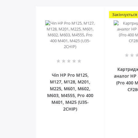
Закінчується
0
Картридж 
Чіп HP Pro M125,
аналог HP 
M127, M128, M201,
(Pro 400 
M225, M601, M602,
CF28
M603, M4555, Pro 400
M401, M425 (U35-
2CHIP)