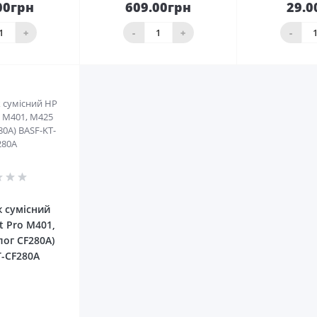
00грн
609.00грн
29.0
До
До
шика
кошика
кош
+
-
+
-
0
 сумісний
t Pro M401,
лог CF280A)
T-CF280A