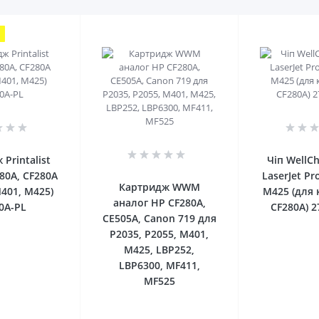
0
0
Printalist
Чіп WellC
80A, CF280A
LaserJet Pr
Картридж WWM
M401, M425)
M425 (для
аналог HP CF280A,
0A-PL
CF280A) 2
CE505A, Canon 719 для
P2035, P2055, M401,
M425, LBP252,
LBP6300, MF411,
MF525