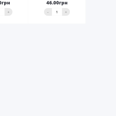
0грн
46.00грн
До
До
ика
кошика
+
-
+