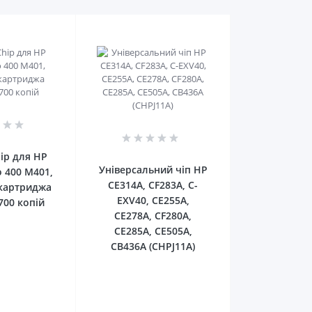
0
0
hip для HP
Універсальний чіп HP
o 400 M401,
CE314A, CF283A, C-
 картриджа
EXV40, CE255A,
700 копій
CE278A, CF280A,
CE285A, CE505A,
CB436A (CHPJ11A)