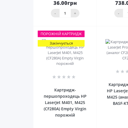
36.00грн
738.
До
кошика
ко
-
+
-
ПОРОЖНIЙ КАРТРИДЖ
Закінчується
0
Картридж
Картридж-
HP LaserJe
першопроходець HP
M425 (ана
LaserJet M401, M425
BASF-K
(CF280A) Empty Virgin
порожній