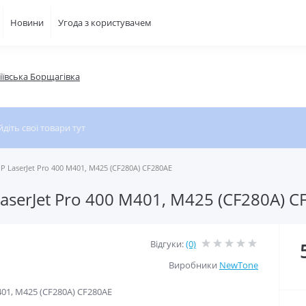
Новини
Угода з користувачем
фіївська Борщагівка
 LaserJet Pro 400 M401, M425 (CF280A) CF280AE
serJet Pro 400 M401, M425 (CF280A) C
Відгуки:
(0)
Виробники
NewTone