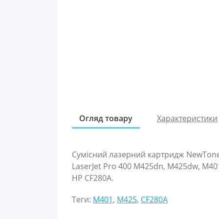
Огляд товару
Характеристики
Сумісний лазерний картридж NewTone 
LaserJet Pro 400 M425dn, M425dw, M4
HP CF280A.
Теги:
M401
,
M425
,
CF280A