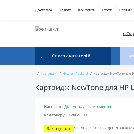
Доставка
Оплата
Контакти
Статті
Огляди
с. Со
Список категорій
Картриджі
Hewlett-Packard
Картридж NewTone для HP
Картридж NewTone для HP La
Наявність:
Доступно до замовлення
Код товару: CF280AE-03
Закінчується