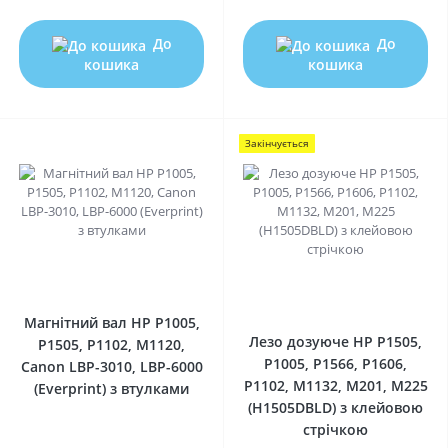
До
До
кошика
кошика
Закінчується
0
0
Магнітний вал HP P1005,
Лезо дозуюче HP P1505,
P1505, P1102, M1120,
P1005, P1566, P1606,
Canon LBP-3010, LBP-6000
P1102, M1132, M201, M225
(Everprint) з втулками
(H1505DBLD) з клейовою
стрічкою