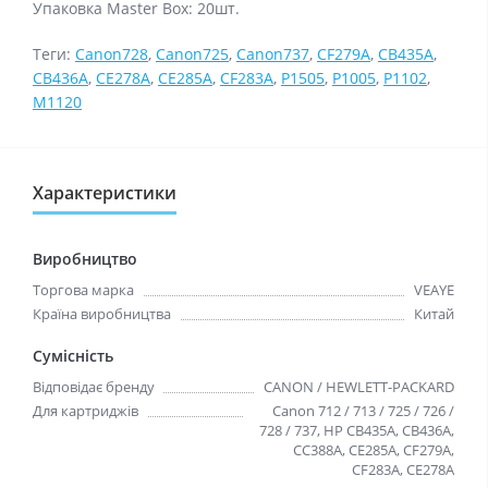
Упаковка Master Box: 20шт.
Теги:
Canon728
,
Canon725
,
Canon737
,
CF279A
,
CB435A
,
CB436A
,
CE278A
,
CE285A
,
CF283A
,
P1505
,
P1005
,
P1102
,
M1120
Характеристики
Виробництво
Торгова марка
VEAYE
Країна виробництва
Китай
Сумісність
Відповідає бренду
CANON / HEWLETT-PACKARD
Для картриджів
Canon 712 / 713 / 725 / 726 /
728 / 737, HP CB435A, CB436A,
CC388A, CE285A, CF279A,
CF283A, CE278A