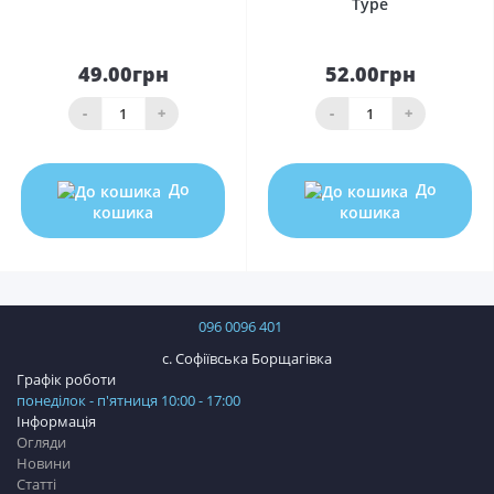
Type
49.00грн
52.00грн
-
+
-
+
До
До
кошика
кошика
096 0096 401
с. Софіївська Борщагівка
Графік роботи
понеділок - п'ятниця 10:00 - 17:00
Інформація
Огляди
Новини
Статті