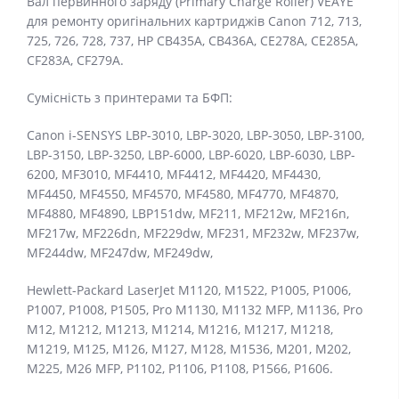
Вал первинного заряду (Primary Charge Roller) VEAYE
для ремонту оригінальних картриджів Canon 712, 713,
725, 726, 728, 737, HP CB435A, CB436A, CE278A, CE285A,
CF283A, CF279A.
Сумісність з принтерами та БФП:
Canon i-SENSYS LBP-3010, LBP-3020, LBP-3050, LBP-3100,
LBP-3150, LBP-3250, LBP-6000, LBP-6020, LBP-6030, LBP-
6200, MF3010, MF4410, MF4412, MF4420, MF4430,
MF4450, MF4550, MF4570, MF4580, MF4770, MF4870,
MF4880, MF4890, LBP151dw, MF211, MF212w, MF216n,
MF217w, MF226dn, MF229dw, MF231, MF232w, MF237w,
MF244dw, MF247dw, MF249dw,
Hewlett-Packard LaserJet M1120, M1522, P1005, P1006,
P1007, P1008, P1505, Pro M1130, M1132 MFP, M1136, Pro
M12, M1212, M1213, M1214, M1216, M1217, M1218,
M1219, M125, M126, M127, M128, M1536, M201, M202,
M225, M26 MFP, P1102, P1106, P1108, P1566, P1606.