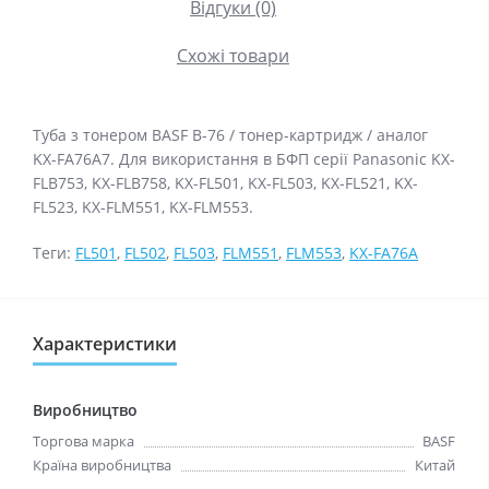
Відгуки (0)
Схожі товари
Туба з тонером BASF B-76 / тонер-картридж / аналог
KX-FA76A7. Для використання в БФП серії Panasonic KX-
FLB753, KX-FLB758, KX-FL501, KX-FL503, KX-FL521, KX-
FL523, KX-FLM551, KX-FLM553.
Теги:
FL501
,
FL502
,
FL503
,
FLM551
,
FLM553
,
KX-FA76A
Характеристики
Виробництво
Торгова марка
BASF
Країна виробництва
Китай