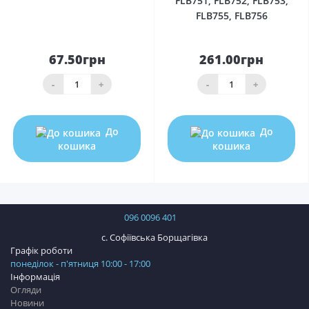
FLB751, FLB752, FLB753,
FLB755, FLB756
67.50грн
261.00грн
-
+
-
+
До
До
кошика
кошика
096 0096 401
с. Софіївська Борщагівка
Графік роботи
понеділок - п'ятниця 10:00 - 17:00
Інформація
Огляди
Новини