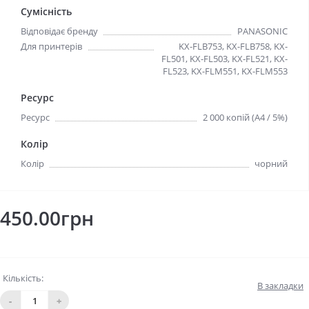
Сумісність
Відповідає бренду
PANASONIC
Для принтерів
KX-FLB753, KX-FLB758, KX-
FL501, KX-FL503, KX-FL521, KX-
FL523, KX-FLM551, KX-FLM553
Ресурс
Ресурс
2 000 копій (A4 / 5%)
Колір
Колір
чорний
450.00грн
Кількість:
В закладки
-
+