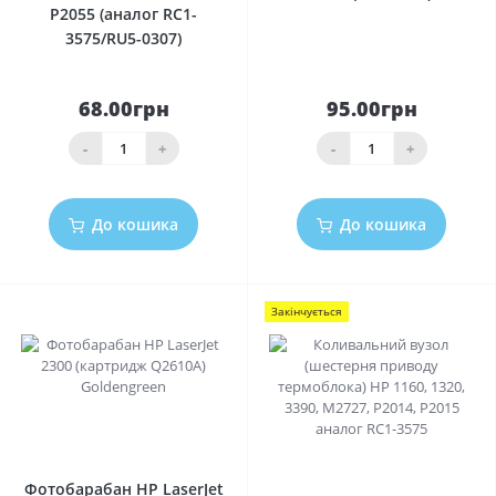
P2055 (аналог RC1-
3575/RU5-0307)
68.00грн
95.00грн
-
+
-
+
До кошика
До кошика
Закінчується
0
0
Фотобарабан HP LaserJet