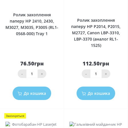
0
0
Ролик захоплення
Ролик захоплення
паперу HP 2410, 2430,
паперу HP P2014, P2015,
M3027, M3035, P3005 (RL1-
M2727, Canon LBP-3310,
0568-000) Tray 1
LBP-3370 (аналог RL1-
1525)
76.50грн
112.50грн
-
+
-
+
До кошика
До кошика
Закінчується