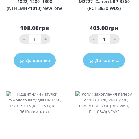
1022, 1200, 1300
M2727, Canon LBP-3360
(NTFILMHP1010) NewTone
(RC1-3630-WDS)
108.00грн
405.00грн
-
+
-
+
До кошика
До кошика
0
0